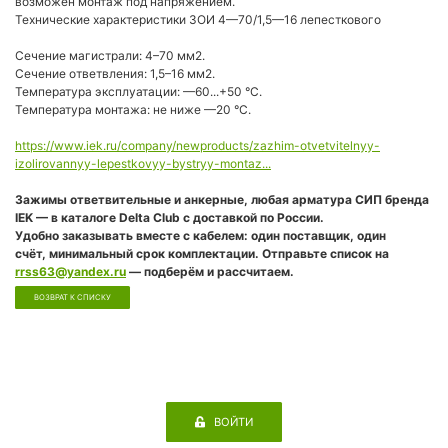
возможен монтаж под напряжением.
Технические характеристики ЗОИ 4—70/1,5—16 лепесткового
Сечение магистрали: 4–70 мм2.
Сечение ответвления: 1,5–16 мм2.
Температура эксплуатации: —60...+50 °С.
Температура монтажа: не ниже —20 °С.
https://www.iek.ru/company/newproducts/zazhim-otvetvitelnyy-
izolirovannyy-lepestkovyy-bystryy-montaz...
Зажимы ответвительные и анкерные, любая арматура СИП бренда
IEK
— в каталоге Delta Club с доставкой по России.
Удобно заказывать вместе с кабелем: один поставщик, один
счёт,
минимальный срок комплектации. Отправьте список на
rrss63@yandex.ru
— подберём и рассчитаем.
ВОЗВРАТ К СПИСКУ
ВОЙТИ