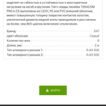
наделяет их гибкостью и устойчивостью к многократным
нагрузкам на изгиб и кручение. Патч-корды линейки TERACOM
PRO и CS выполнены из LSZH, PE или PVC внешней оболочки,
имеют повышенную толщину покрытия контактов золотом,
увеличенный диаметр медной жилы проводников и рассчитаны
на более, чем 800 циклов включения-отключения.
Бренд:
EKF
Цвет оболочки:
Серый
Количество жил:
8
Длина, мм:
2 м
Тип штекерного разъем 1:
RJ45 8(8)
Тип штекерного разъем 2:
RJ45 8(8)
ВОЙТИ