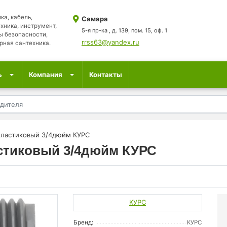
ка, кабель,
Самара
хника, инструмент,
5-я пр-ка , д. 139, пом. 15, оф. 1
ы безопасности,
rrss63@yandex.ru
рная сантехника.
ь
Компания
Контакты
пластиковый 3/4дюйм КУРС
стиковый 3/4дюйм КУРС
КУРС
Бренд:
КУРС