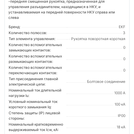
-передняя смещенная рукоятка, предназначенная для
управления разъединителем, находящимся в НКУ, и
устанавливаемая на передней поверхности НКУ справа или
слева
Бренд:
EKF
Количество полюсов:
3
Тип элемента управления:
Рукоятка поворотная короткая
Количество вспомогательных
0
замыкающих контактов:
Количество вспомогательных
0
размыкающих контактов:
Количество вспомогательных
0
переключающих контактов:
Тип присоединения главной
Болтовое соединение
электрической цепи:
Номинальный ток длительной
1000 А
нагрузки Iu:
Условный номинальный ток
100 кА
короткого замыкания Iq:
Степень защиты (IP) лицевой
IP00
стороны:
Номинальный кратковременно
18 кА
выдерживаемый ток Icw, кА: