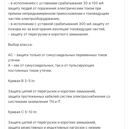
- в исполнениях с уставками срабатывания 30 и 100 мА
защиту людей от поражения электрическим током при
прямом непреднамеренном прикосновении к токоведущим
частям электрооборудования;
- в исполнении с уставкой срабатывания 300 мА защиту от
пожара из-за возгорания изоляции токоведущих частей;
- защиту от перегрузки и короткого замыкания.
Выбор класса:
АС – защита только от синусоидальных переменных токов
утечки
А – как от синусоидальных, так и от пульсирующих
постоянных токов утечки.
Кривая В 3-5 ln:
Защита цепей от перегрузок и коротких замыканий,
защита протяженных кабелей систем электроснабжения со
системами заземления TN и IT.
Кривая С 5-10 ln:
Защита цепей от перегрузок и коротких замыканий,
защита резистивных и индуктивных нагрузок с низким