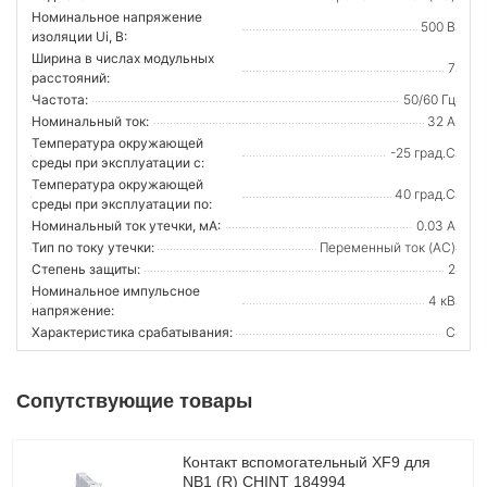
Номинальное напряжение
500 В
изоляции Ui, В:
Ширина в числах модульных
7
расстояний:
Частота:
50/60 Гц
Номинальный ток:
32 А
Температура окружающей
-25 град.C
среды при эксплуатации с:
Температура окружающей
40 град.C
cреды при эксплуатации по:
Номинальный ток утечки, мА:
0.03 А
Тип по току утечки:
Переменный ток (AC)
Степень защиты:
2
Номинальное импульсное
4 кВ
напряжение:
Характеристика срабатывания:
C
Сопутствующие товары
Контакт вспомогательный XF9 для
NB1 (R) CHINT 184994