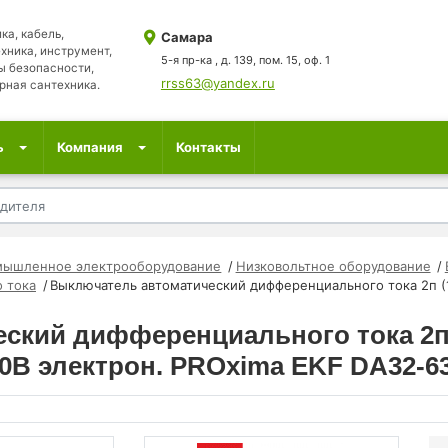
ка, кабель,
Самара
хника, инструмент,
5-я пр-ка , д. 139, пом. 15, оф. 1
ы безопасности,
rrss63@yandex.ru
рная сантехника.
ь
Компания
Контакты
мышленное электрооборудование
Низковольтное оборудование
 тока
Выключатель автоматический дифференциального тока 2п (
ский дифференциального тока 2п 
70В электрон. PROxima EKF DA32-63