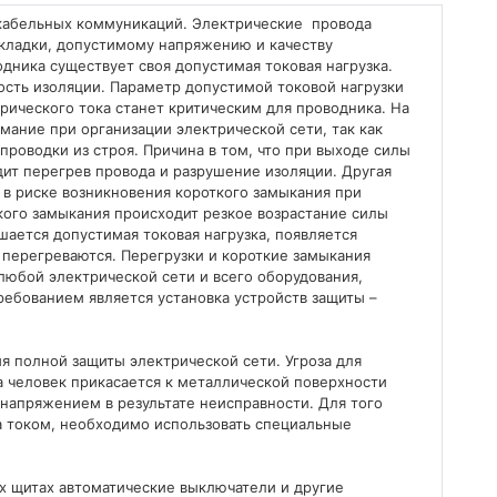
 кабельных коммуникаций. Электрические провода
окладки, допустимому напряжению и качеству
дника существует своя допустимая токовая нагрузка.
ость изоляции. Параметр допустимой токовой нагрузки
рического тока станет критическим для проводника. На
мание при организации электрической сети, так как
проводки из строя. Причина в том, что при выходе силы
дит перегрев провода и разрушение изоляции. Другая
 в риске возникновения короткого замыкания при
кого замыкания происходит резкое возрастание силы
ышается допустимая токовая нагрузка, появляется
о перегреваются. Перегрузки и короткие замыкания
любой электрической сети и всего оборудования,
ребованием является установка устройств защиты –
я полной защиты электрической сети. Угроза для
да человек прикасается к металлической поверхности
 напряжением в результате неисправности. Для того
а током, необходимо использовать специальные
х щитах автоматические выключатели и другие