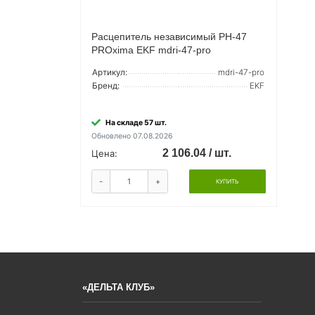
Расцепитель независимый РН-47
PROxima EKF mdri-47-pro
Артикул:
mdri-47-pro
Бренд:
EKF
На складе 57 шт.
Обновлено 07.08.2026
2 106.04 / шт.
Цена:
-
+
КУПИТЬ
«ДЕЛЬТА КЛУБ»