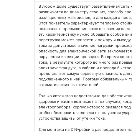
В любом доме существует разветвленная сеть
различаются по диаметру сечения, способу пр
изоляционных материалов, и для каждого прово
Этот показатель характеризует тепловую стойк
показывает, превышение какого значения элект
эту характеристику нужно обращать особое вни
перегрузка может привести к пожару и выходу 
тока за допустимое значение нагрузки происхо
опасность для электрической сети заключается
нарушении изоляции проводки. Во время корот
тока, в результате которого во много раз прев
электрическая дуга, а кабели и провода быстр
представляют самую серьезную опасность для 
подключенного к ней. Поэтому обязательным т
автоматических выключателей.
Только автоматов недостаточно для обеспечени
здоровья и жизни возникает в тех случаях, ког
электроприбора, корпус которого оказался под
чтобы обезопасить человека от получения удар
устройства защиты от утечки тока.
Для монтажа на DIN-рейки в распределительны