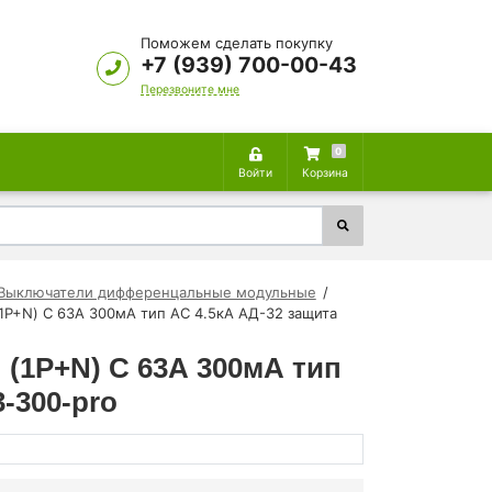
Поможем сделать покупку
+7 (939) 700-00-43
Перезвоните мне
0
Войти
Корзина
Выключатели дифференцальные модульные
1P+N) C 63А 300мА тип AC 4.5кА АД-32 защита
(1P+N) C 63А 300мА тип
-300-pro