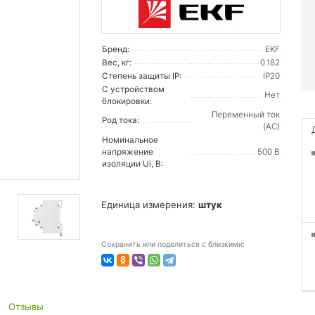
Бренд:
EKF
Вес, кг:
0.182
Степень защиты IP:
IP20
С устройством
Нет
блокировки:
Переменный ток
Род тока:
(AC)
Номинальное
напряжение
500 В
изоляции Ui, В:
Единица измерения:
штук
Сохранить или поделиться с близкими:
Отзывы