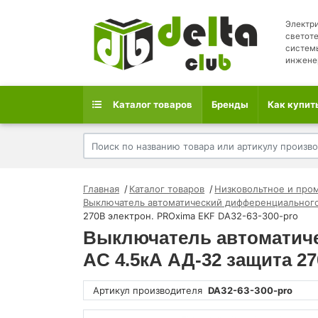
Электри
светоте
систем
инжене
Каталог товаров
Бренды
Как купит
Главная
Каталог товаров
Низковольтное и про
Выключатель автоматический дифференциального
270В электрон. PROxima EKF DA32-63-300-pro
Выключатель автоматиче
AC 4.5кА АД-32 защита 2
Артикул производителя
DA32-63-300-pro