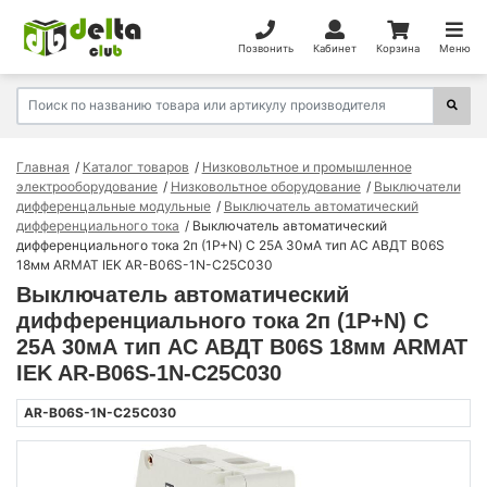
Позвонить
Кабинет
Корзина
Меню
Главная
Каталог товаров
Низковольтное и промышленное
электрооборудование
Низковольтное оборудование
Выключатели
дифференцальные модульные
Выключатель автоматический
дифференциального тока
Выключатель автоматический
дифференциального тока 2п (1P+N) C 25А 30мА тип AC АВДТ B06S
18мм ARMAT IEK AR-B06S-1N-C25C030
Выключатель автоматический
дифференциального тока 2п (1P+N) C
25А 30мА тип AC АВДТ B06S 18мм ARMAT
IEK AR-B06S-1N-C25C030
AR-B06S-1N-C25C030