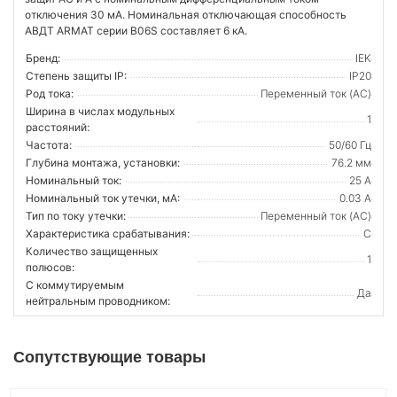
отключения 30 мА. Номинальная отключающая способность
АВДТ ARMAT серии B06S составляет 6 кА.
Бренд:
IEK
Степень защиты IP:
IP20
Род тока:
Переменный ток (AC)
Ширина в числах модульных
1
расстояний:
Частота:
50/60 Гц
Глубина монтажа, установки:
76.2 мм
Номинальный ток:
25 А
Номинальный ток утечки, мА:
0.03 А
Тип по току утечки:
Переменный ток (AC)
Характеристика срабатывания:
C
Количество защищенных
1
полюсов:
С коммутируемым
Да
нейтральным проводником:
Сопутствующие товары