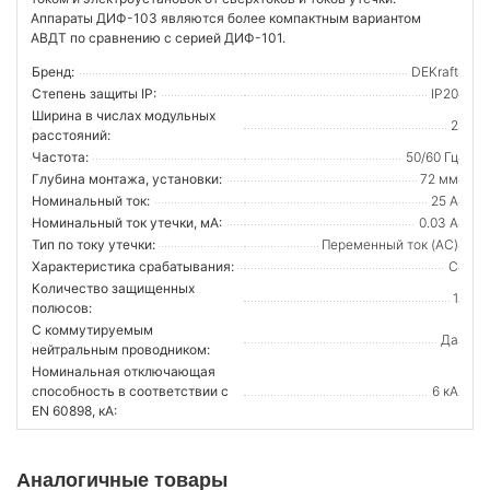
Аппараты ДИФ-103 являются более компактным вариантом
АВДТ по сравнению с серией ДИФ-101.
Бренд:
DEKraft
Степень защиты IP:
IP20
Ширина в числах модульных
2
расстояний:
Частота:
50/60 Гц
Глубина монтажа, установки:
72 мм
Номинальный ток:
25 А
Номинальный ток утечки, мА:
0.03 А
Тип по току утечки:
Переменный ток (AC)
Характеристика срабатывания:
C
Количество защищенных
1
полюсов:
С коммутируемым
Да
нейтральным проводником:
Номинальная отключающая
способность в соответствии с
6 кА
EN 60898, кА:
Аналогичные товары