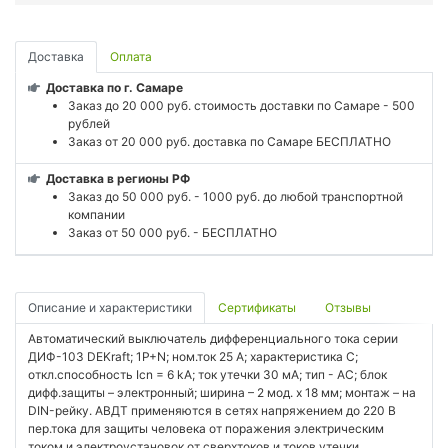
Доставка
Оплата
Доставка по г. Самаре
Заказ до 20 000 руб. стоимость доставки по Самаре - 500
рублей
Заказ от 20 000 руб. доставка по Самаре БЕСПЛАТНО
Доставка в регионы РФ
Заказ до 50 000 руб. - 1000 руб. до любой транспортной
компании
Заказ от 50 000 руб. - БЕСПЛАТНО
Описание и характеристики
Сертификаты
Отзывы
Автоматический выключатель дифференциального тока серии
ДИФ-103 DEKraft; 1P+N; ном.ток 25 А; характеристика C;
откл.способность Icn = 6 kA; ток утечки 30 мА; тип - АС; блок
дифф.защиты – электронный; ширина – 2 мод. х 18 мм; монтаж – на
DIN-рейку. АВДТ применяются в сетях напряжением до 220 В
пер.тока для защиты человека от поражения электрическим
током и электроустановок от сверхтоков и токов утечки.