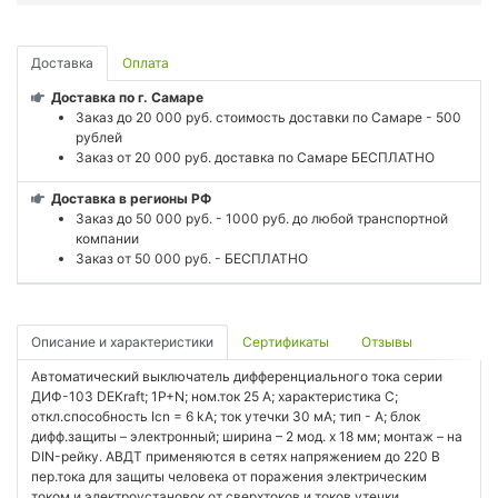
Доставка
Оплата
Доставка по г. Самаре
Заказ до 20 000 руб. стоимость доставки по Самаре - 500
рублей
Заказ от 20 000 руб. доставка по Самаре БЕСПЛАТНО
Доставка в регионы РФ
Заказ до 50 000 руб. - 1000 руб. до любой транспортной
компании
Заказ от 50 000 руб. - БЕСПЛАТНО
Описание и характеристики
Сертификаты
Отзывы
Автоматический выключатель дифференциального тока серии
ДИФ-103 DEKraft; 1P+N; ном.ток 25 А; характеристика C;
откл.способность Icn = 6 kA; ток утечки 30 мА; тип - А; блок
дифф.защиты – электронный; ширина – 2 мод. х 18 мм; монтаж – на
DIN-рейку. АВДТ применяются в сетях напряжением до 220 В
пер.тока для защиты человека от поражения электрическим
током и электроустановок от сверхтоков и токов утечки.