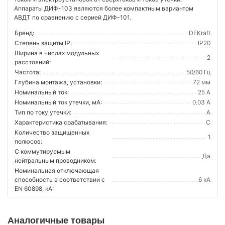
Аппараты ДИФ-103 являются более компактным вариантом
АВДТ по сравнению с серией ДИФ-101.
Бренд:
DEKraft
Степень защиты IP:
IP20
Ширина в числах модульных
2
расстояний:
Частота:
50/60 Гц
Глубина монтажа, установки:
72 мм
Номинальный ток:
25 А
Номинальный ток утечки, мА:
0.03 А
Тип по току утечки:
A
Характеристика срабатывания:
C
Количество защищенных
1
полюсов:
С коммутируемым
Да
нейтральным проводником:
Номинальная отключающая
способность в соответствии с
6 кА
EN 60898, кА:
Аналогичные товары