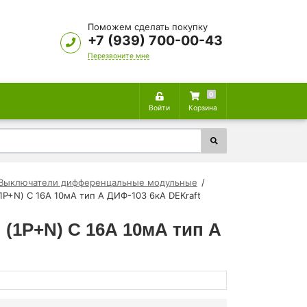
Поможем сделать покупку
+7 (939) 700-00-43
Перезвоните мне
0
Войти
Корзина
Выключатели дифференцальные модульные
P+N) C 16А 10мА тип A ДИФ-103 6кА DEKraft
(1P+N) C 16А 10мА тип A