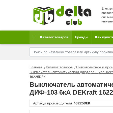
Электри
светоте
систем
инжене
Каталог товаров
Бренды
Как купит
Главная
Каталог товаров
Низковольтное и про
Выключатель автоматический дифференциального
16225DEK
Выключатель автоматиче
ДИФ-103 6кА DEKraft 162
Артикул производителя
16225DEK