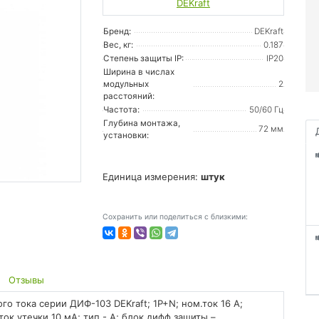
DEKraft
Бренд:
DEKraft
Вес, кг:
0.187
Степень защиты IP:
IP20
Ширина в числах
модульных
2
расстояний:
Частота:
50/60 Гц
Глубина монтажа,
72 мм
установки:
Единица измерения:
штук
Сохранить или поделиться с близкими:
Отзывы
 тока серии ДИФ-103 DEKraft; 1P+N; ном.ток 16 А;
ток утечки 10 мА; тип - А; блок дифф.защиты –