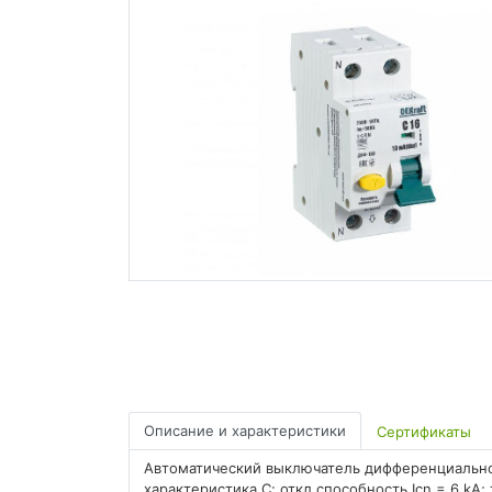
Описание и характеристики
Сертификаты
Автоматический выключатель дифференциального
характеристика C; откл.способность Icn = 6 kA; 