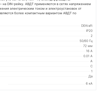
 – на DIN-рейку. АВДТ применяются в сетях напряжением
ажения электрическим током и электроустановок от
 являются более компактным вариантом АВДТ по
DEKraft
IP20
2
50/60 Гц
72 мм
16 А
0.01 А
A
C
1
Да
6 кА