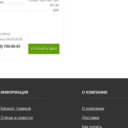
rcbo6-1pn-16C-30-
л:
ac-av
:
EKF
д заказ
ено 08.08.2026
9) 700-00-43
УТОЧНИТЬ ЦЕНУ
ИНФОРМАЦИЯ
О КОМПАНИИ
Каталог товаров
О компании
Статьи и новости
Доставка
Как купить