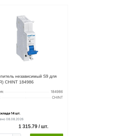
питель независимый S9 для
R) CHINT 184986
л:
184986
:
CHINT
складе 14 шт.
ено 08.08.2026
1 315.79 / шт.