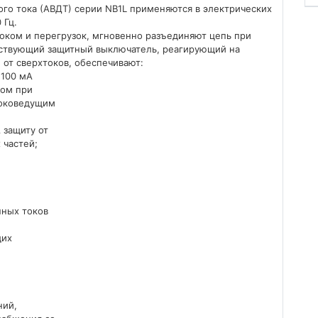
о тока (АВДТ) серии NB1L применяются в электрических
 Гц.
оком и перегрузок, мгновенно разъединяют цепь при
ствующий защитный выключатель, реагирующий на
 от сверхтоков, обеспечивают:
 100 мА
ком при
токоведущим
 защиту от
 частей;
нных токов
щих
ний,