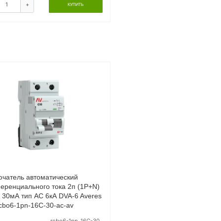
+
КУПИТЬ
чатель автоматический
ренциального тока 2п (1P+N)
 30мА тип AC 6кА DVA-6 Averes
cbo6-1pn-16C-30-ac-av