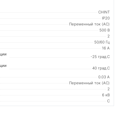
CHINT
IP20
Переменный ток (AC)
500 В
2
50/60 Гц
16 А
ации
-25 град.C
ации
40 град.C
0.03 А
Переменный ток (AC)
2
6 кВ
C