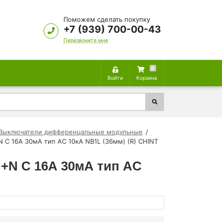
Поможем сделать покупку
+7 (939) 700-00-43
Перезвоните мне
0
Войти
Корзина
Выключатели дифференцальные модульные
 C 16А 30мА тип AC 10кА NB1L (36мм) (R) CHINT
+N C 16А 30мА тип AC