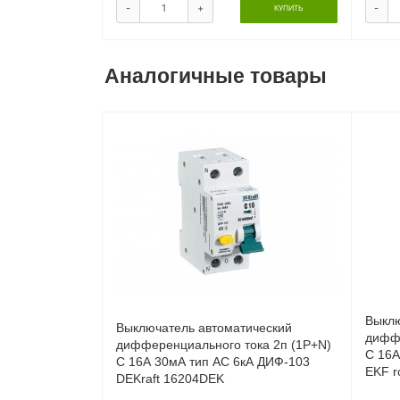
-
+
-
КУПИТЬ
Аналогичные товары
Выклю
Выключатель автоматический
диффе
дифференциального тока 2п (1P+N)
C 16А
C 16А 30мА тип AC 6кА ДИФ-103
EKF r
DEKraft 16204DEK