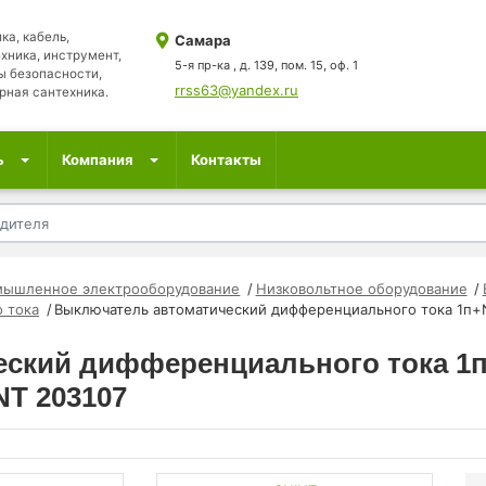
ка, кабель,
Самара
хника, инструмент,
5-я пр-ка , д. 139, пом. 15, оф. 1
ы безопасности,
rrss63@yandex.ru
рная сантехника.
ь
Компания
Контакты
мышленное электрооборудование
Низковольтное оборудование
 тока
Выключатель автоматический дифференциального тока 1п+N
ский дифференциального тока 1п
NT 203107