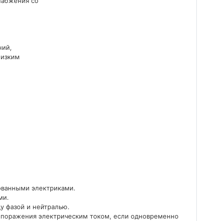
набжения со
ний,
низким
ованными электриками.
ми.
у фазой и нейтралью.
т поражения электрическим током, если одновременно