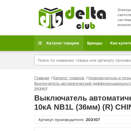
Электри
светоте
систем
инжене
Каталог товаров
Бренды
Как купит
Главная
Каталог товаров
Низковольтное и про
Выключатель автоматический дифференциального
203107
Выключатель автоматиче
10кА NB1L (36мм) (R) CHI
Артикул производителя
203107