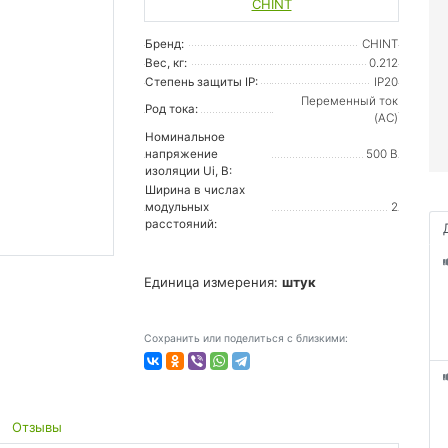
CHINT
Бренд:
CHINT
Вес, кг:
0.212
Степень защиты IP:
IP20
Переменный ток
Род тока:
(AC)
Номинальное
напряжение
500 В
изоляции Ui, В:
Ширина в числах
модульных
2
расстояний:
Единица измерения:
штук
Сохранить или поделиться с близкими:
Отзывы