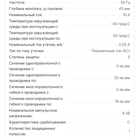
Частота:
50 Гц
Глубина монтажа, установки:
45 мм
Номинальный ток:
16 А
Температура окружающей
-40 град.C
среды при эксплуатации с:
Температура окружающей
50 град.C
cреды при эксплуатации по:
Номинальный ток утечки, мА:
0.03 А
Тип по току утечки:
Переменный ток (AC)
Степень защиты:
3
Сечение однопроволочного
0 кв.мм
проводника с:
Сечение однопроволочного
25 кв.мм
проводника по:
Сечение многопроволочного
0 кв.мм
гибкого проводника с:
Сечение многопроволочного
16 кв.мм
гибкого проводника по:
Номинальное импульсное
6 кВ
напряжение:
Характеристика срабатывания:
C
Количество защищенных
1
полюсов: