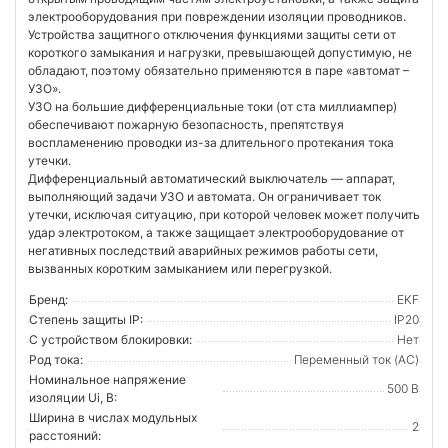
электрооборудования при повреждении изоляции проводников.
Устройства защитного отключения функциями защиты сети от
короткого замыкания и нагрузки, превышающей допустимую, не
обладают, поэтому обязательно применяются в паре «автомат –
УЗО».
УЗО на большие дифференциальные токи (от ста миллиампер)
обеспечивают пожарную безопасность, препятствуя
воспламенению проводки из-за длительного протекания тока
утечки.
Дифференциальный автоматический выключатель — аппарат,
выполняющий задачи УЗО и автомата. Он ограничивает ток
утечки, исключая ситуацию, при которой человек может получить
удар электротоком, а также защищает электрооборудование от
негативных последствий аварийных режимов работы сети,
вызванных коротким замыканием или перегрузкой.
Бренд:
EKF
Степень защиты IP:
IP20
С устройством блокировки:
Нет
Род тока:
Переменный ток (AC)
Номинальное напряжение
500 В
изоляции Ui, В:
Ширина в числах модульных
2
расстояний: