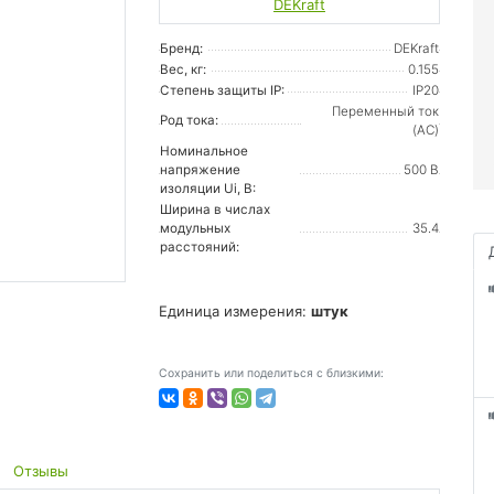
DEKraft
Бренд:
DEKraft
Вес, кг:
0.155
Степень защиты IP:
IP20
Переменный ток
Род тока:
(AC)
Номинальное
напряжение
500 В
изоляции Ui, В:
Ширина в числах
модульных
35.4
расстояний:
Единица измерения:
штук
Сохранить или поделиться с близкими:
Отзывы