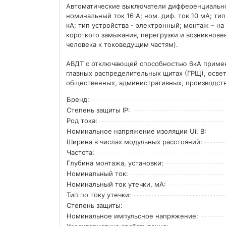
Автоматические выключатели дифференциальног
номинальный ток 16 А; ном. диф. ток 10 мА; тип 
кА; тип устройства - электронный; монтаж – н
короткого замыкания, перегрузки и возникновен
человека к токоведущим частям).
АВДТ с отключающей способностью 6кА примен
главных распределительных щитах (ГРЩ), осве
общественных, административных, производст
Бренд:
Степень защиты IP:
Род тока:
Номинальное напряжение изоляции Ui, В:
Ширина в числах модульных расстояний:
Частота:
Глубина монтажа, установки:
Номинальный ток:
Номинальный ток утечки, мА:
Тип по току утечки:
Степень защиты:
Номинальное импульсное напряжение: