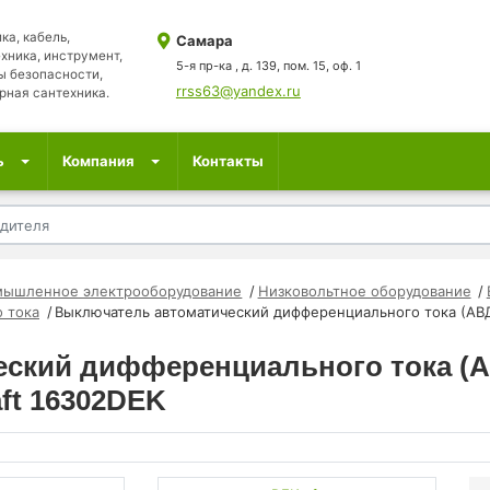
ка, кабель,
Самара
хника, инструмент,
5-я пр-ка , д. 139, пом. 15, оф. 1
ы безопасности,
rrss63@yandex.ru
рная сантехника.
ь
Компания
Контакты
мышленное электрооборудование
Низковольтное оборудование
 тока
Выключатель автоматический дифференциального тока (АВДТ
ский дифференциального тока (А
aft 16302DEK