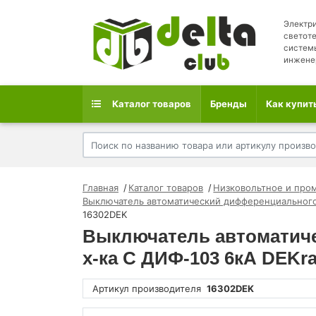
Электри
светоте
систем
инжене
Каталог товаров
Бренды
Как купит
Главная
Каталог товаров
Низковольтное и про
Выключатель автоматический дифференциального
16302DEK
Выключатель автоматиче
х-ка C ДИФ-103 6кА DEKr
Артикул производителя
16302DEK