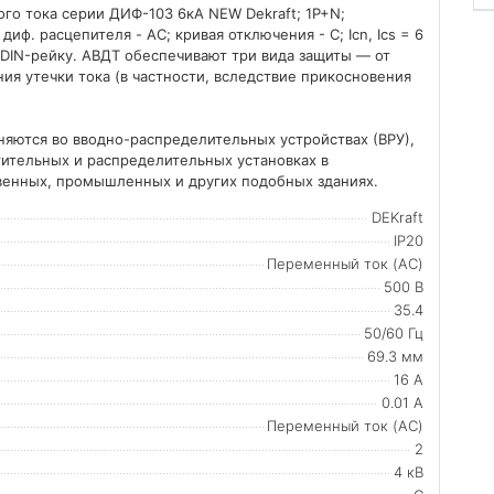
о тока серии ДИФ-103 6кА NEW Dekraft; 1P+N;
диф. расцепителя - AC; кривая отключения - С; Icn, Ics = 6
а DIN-рейку. АВДТ обеспечивают три вида защиты — от
ия утечки тока (в частности, вследствие прикосновения
яются во вводно-распределительных устройствах (ВРУ),
тительных и распределительных установках в
венных, промышленных и других подобных зданиях.
DEKraft
IP20
Переменный ток (AC)
500 В
35.4
50/60 Гц
69.3 мм
16 А
0.01 А
Переменный ток (AC)
2
4 кВ