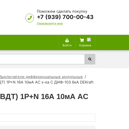
Поможем сделать покупку
+7 (939) 700-00-43
Перезвоните мне
0
Войти
Корзина
Выключатели дифференцальные модульные
) 1P+N 16А 10мА AC х-ка C ДИФ-103 6кА DEKraft
ВДТ) 1P+N 16А 10мА AC