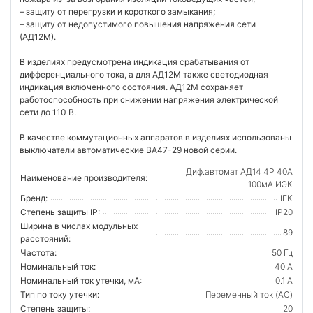
– защиту от перегрузки и короткого замыкания;
– защиту от недопустимого повышения напряжения сети
(АД12М).
В изделиях предусмотрена индикация срабатывания от
дифференциального тока, а для АД12М также светодиодная
индикация включенного состояния. АД12М сохраняет
работоспособность при снижении напряжения электрической
сети до 110 В.
В качестве коммутационных аппаратов в изделиях использованы
выключатели автоматические ВА47-29 новой серии.
Диф.автомат АД14 4Р 40А
Наименование производителя:
100мА ИЭК
Бренд:
IEK
Степень защиты IP:
IP20
Ширина в числах модульных
89
расстояний:
Частота:
50 Гц
Номинальный ток:
40 А
Номинальный ток утечки, мА:
0.1 А
Тип по току утечки:
Переменный ток (AC)
Степень защиты:
20