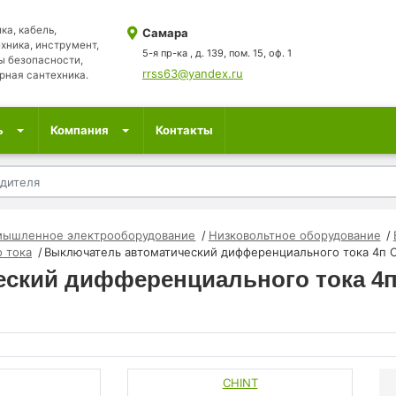
ка, кабель,
Самара
хника, инструмент,
5-я пр-ка , д. 139, пом. 15, оф. 1
ы безопасности,
rrss63@yandex.ru
рная сантехника.
ь
Компания
Контакты
мышленное электрооборудование
Низковольтное оборудование
 тока
Выключатель автоматический дифференциального тока 4п C
ский дифференциального тока 4п 
CHINT