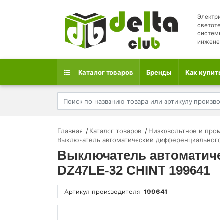
Электри
светоте
систем
инжене
Каталог товаров
Бренды
Как купит
Главная
Каталог товаров
Низковольтное и про
Выключатель автоматический дифференциального
Выключатель автоматиче
DZ47LE-32 CHINT 199641
Артикул производителя
199641