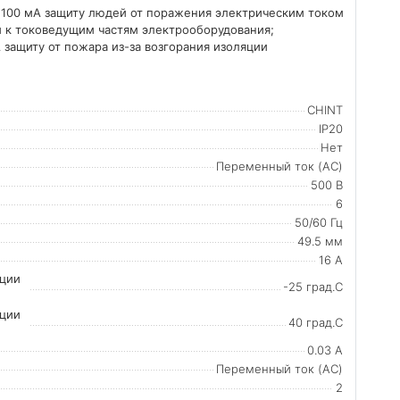
и 100 мА защиту людей от поражения электрическим током
к токоведущим частям электрооборудования;
 защиту от пожара из-за возгорания изоляции
CHINT
IP20
Нет
Переменный ток (AC)
500 В
6
50/60 Гц
49.5 мм
16 А
ации
-25 град.C
ации
40 град.C
0.03 А
Переменный ток (AC)
2