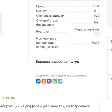
Бренд:
CHINT
Вес, кг:
0.31
Степень защиты IP:
IP20
С устройством
Нет
блокировки:
Переменный ток
Род тока:
(AC)
Номинальное
напряжение
500 В
изоляции Ui, В:
Единица измерения:
штук
Сохранить или поделиться с близкими:
Отзывы
агирующий на дифференциальный ток, со встроенной