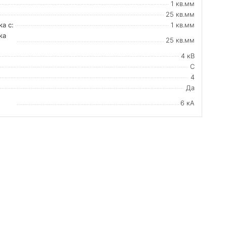
1 кв.мм
25 кв.мм
а с:
1 кв.мм
ка
25 кв.мм
4 кВ
C
4
Да
6 кА