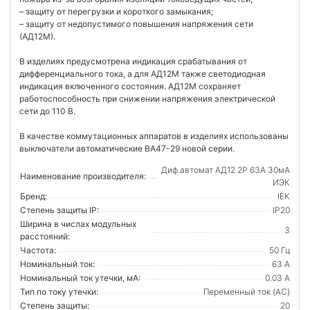
– защиту от перегрузки и короткого замыкания;
– защиту от недопустимого повышения напряжения сети
(АД12М).
В изделиях предусмотрена индикация срабатывания от
дифференциального тока, а для АД12М также светодиодная
индикация включенного состояния. АД12М сохраняет
работоспособность при снижении напряжения электрической
сети до 110 В.
В качестве коммутационных аппаратов в изделиях использованы
выключатели автоматические ВА47-29 новой серии.
Диф.автомат АД12 2Р 63А 30мА
Наименование производителя:
ИЭК
Бренд:
IEK
Степень защиты IP:
IP20
Ширина в числах модульных
3
расстояний:
Частота:
50 Гц
Номинальный ток:
63 А
Номинальный ток утечки, мА:
0.03 А
Тип по току утечки:
Переменный ток (AC)
Степень защиты:
20