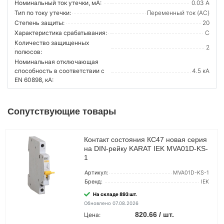
Номинальный ток утечки, мА:
0.03 А
Тип по току утечки:
Переменный ток (AC)
Степень защиты:
20
Характеристика срабатывания:
C
Количество защищенных
2
полюсов:
Номинальная отключающая
способность в соответствии с
4.5 кА
EN 60898, кА:
Сопутствующие товары
Контакт состояния КС47 новая серия
на DIN-рейку KARAT IEK MVA01D-KS-
1
Артикул:
MVA01D-KS-1
Бренд:
IEK
На складе 893 шт.
Обновлено 07.08.2026
820.66 / шт.
Цена: