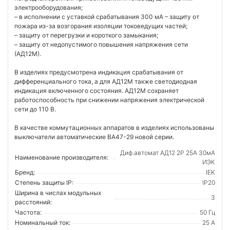
электрооборудования;
– в исполнении с уставкой срабатывания 300 мА – защиту от
пожара из-за возгорания изоляции токоведущих частей;
– защиту от перегрузки и короткого замыкания;
– защиту от недопустимого повышения напряжения сети
(АД12М).
В изделиях предусмотрена индикация срабатывания от
дифференциального тока, а для АД12М также светодиодная
индикация включенного состояния. АД12М сохраняет
работоспособность при снижении напряжения электрической
сети до 110 В.
В качестве коммутационных аппаратов в изделиях использованы
выключатели автоматические ВА47-29 новой серии.
Диф.автомат АД12 2Р 25А 30мА
Наименование производителя:
ИЭК
Бренд:
IEK
Степень защиты IP:
IP20
Ширина в числах модульных
3
расстояний:
Частота:
50 Гц
Номинальный ток:
25 А