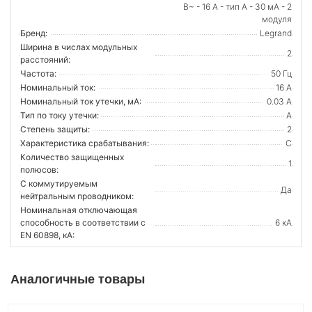
В~ - 16 А - тип A - 30 мА - 2
модуля
Бренд:
Legrand
Ширина в числах модульных
2
расстояний:
Частота:
50 Гц
Номинальный ток:
16 А
Номинальный ток утечки, мА:
0.03 А
Тип по току утечки:
A
Степень защиты:
2
Характеристика срабатывания:
C
Количество защищенных
1
полюсов:
С коммутируемым
Да
нейтральным проводником:
Номинальная отключающая
способность в соответствии с
6 кА
EN 60898, кА:
Аналогичные товары