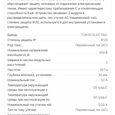
обеспечивает защиту человека от поражения электрическим
током. Имеет характеристику срабатывания C и отключающую
способность 6 кА. Устройство занимает 2 модуля в
распределительном щите, тип утечки AC (переменный ток),
степень защиты IP20, используется для внутренней установки в
электрощитах.
Бренд:
TOKOV ELECTRIC
Степень защиты IP:
IP20
Род тока:
Переменный ток (AC)
Номинальное напряжение
400 В
изоляции Ui, В:
Ширина в числах модульных
2
расстояний:
Частота:
50 Гц
Глубина монтажа, установки:
50 мм
Номинальный ток:
32 А
Температура окружающей
-25 град.C
среды при эксплуатации с:
Температура окружающей
50 град.C
cреды при эксплуатации по:
Номинальный ток утечки, мА:
0.03 А
Тип по току утечки:
Переменный ток (AC)
Сечение однопроволочного