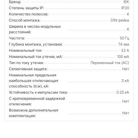
Бренд:
IEK
Степень защиты IP:
IP20
Количество полюсов:
4
Способ монтажа:
DIN-рейка
Ширина в числах модульных
4
расстояний:
Частота:
50 Гц
Глубина монтажа, установки:
74 мм
Номинальный ток:
32 А
Номинальный ток утечки, мА:
100 мА
Тип по току утечки:
Переменный ток (AC)
Селективная защита:
Нет
Номинальная предельная
наибольшая отключающая
3 кА
способность (Icw), кА:
Устойчивость к импульсам тока:
0.25 кА
С кратковременной задержкой
Нет
отключения:
Возможна дополнительная
Нет
комплектация: