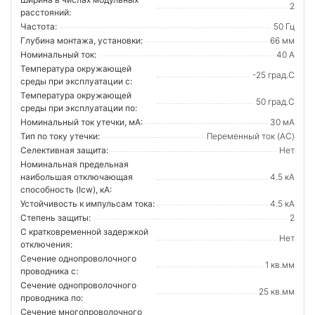
2
расстояний:
Частота:
50 Гц
Глубина монтажа, установки:
66 мм
Номинальный ток:
40 А
Температура окружающей
-25 град.C
среды при эксплуатации с:
Температура окружающей
50 град.C
cреды при эксплуатации по:
Номинальный ток утечки, мА:
30 мА
Тип по току утечки:
Переменный ток (AC)
Селективная защита:
Нет
Номинальная предельная
наибольшая отключающая
4.5 кА
способность (Icw), кА:
Устойчивость к импульсам тока:
4.5 кА
Степень защиты:
2
С кратковременной задержкой
Нет
отключения:
Сечение однопроволочного
1 кв.мм
проводника с:
Сечение однопроволочного
25 кв.мм
проводника по:
Сечение многопроволочного