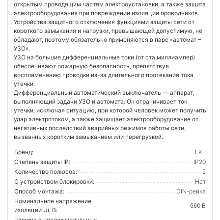
открытым проводящим частям электроустановки, а также защита
электрооборудования при повреждении изоляции проводников.
Устройства защитного отключения функциями защиты сети от
короткого замыкания и нагрузки, превышающей допустимую, не
обладают, поэтому обязательно применяются в паре «автомат –
УЗО».
УЗО на большие дифференциальные токи (от ста миллиампер)
обеспечивают пожарную безопасность, препятствуя
воспламенению проводки из-за длительного протекания тока
утечки.
Дифференциальный автоматический выключатель — аппарат,
выполняющий задачи УЗО и автомата. Он ограничивает ток
утечки, исключая ситуацию, при которой человек может получить
удар электротоком, а также защищает электрооборудование от
негативных последствий аварийных режимов работы сети,
вызванных коротким замыканием или перегрузкой.
Бренд:
EKF
Степень защиты IP:
IP20
Количество полюсов:
2
С устройством блокировки:
Нет
Способ монтажа:
DIN-рейка
Номинальное напряжение
660 В
изоляции Ui, В:
Ширина в числах модульных