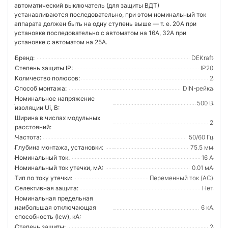
автоматический выключатель (для защиты ВДТ)
устанавливаются последовательно, при этом номинальный ток
аппарата должен быть на одну ступень выше — т. е. 20А при
установке последовательно с автоматом на 16А, 32А при
установке с автоматом на 25А.
Бренд:
DEKraft
Степень защиты IP:
IP20
Количество полюсов:
2
Способ монтажа:
DIN-рейка
Номинальное напряжение
500 В
изоляции Ui, В:
Ширина в числах модульных
2
расстояний:
Частота:
50/60 Гц
Глубина монтажа, установки:
75.5 мм
Номинальный ток:
16 А
Номинальный ток утечки, мА:
0.01 мА
Тип по току утечки:
Переменный ток (AC)
Селективная защита:
Нет
Номинальная предельная
наибольшая отключающая
6 кА
способность (Icw), кА:
Степень защиты:
2