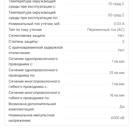
Температура окружающей
-10 град.C
среды при эксплуатации с:
Температура окружающей
50 град.C
cреды при эксплуатации по:
Номинальный ток утечки, мА:
0.03 А
Тип по току утечки:
Переменный ток (AC)
Селективная защита:
Нет
Степень защиты:
2
С кратковременной задержкой
Нет
отключения:
Сечение однопроволочного
1 кв.мм
проводника с:
Сечение однопроволочного
25 кв.мм
проводника по:
Сечение многопроволочного
1 кв.мм
гибкого проводника с:
Сечение многопроволочного
16 кв.мм
гибкого проводника по:
Возможна дополнительная
Да
комплектация:
Номинальное импульсное
4000 кВ
напряжение: