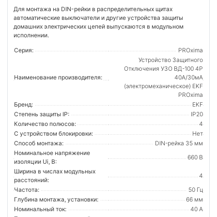
Для монтажа на DIN-рейки в распределительных щитах
автоматические выключатели и другие устройства защиты
домашних электрических цепей выпускаются в модульном
исполнении.
Серия:
PROxima
Устройство Защитного
Отключения УЗО ВД-100 4P
Наименование производителя:
40А/30мА
(электромеханическое) EKF
PROxima
Бренд:
EKF
Степень защиты IP:
IP20
Количество полюсов:
4
С устройством блокировки:
Нет
Способ монтажа:
DIN-рейка 35 мм
Номинальное напряжение
660 В
изоляции Ui, В:
Ширина в числах модульных
4
расстояний:
Частота:
50 Гц
Глубина монтажа, установки:
66 мм
Номинальный ток:
40 А