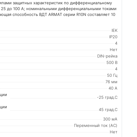
типами защитных характеристик по дифференциальному
от 25 до 100 А; номинальными дифференциальными токами
чающая способность ВДТ ARMAT серии R10N составляет 10
IEK
IP20
4
Нет
DIN-рейка
500 В
4
50 Гц
76 мм
40 А
ации
-25 град.C
ации
45 град.C
300 мА
Переменный ток (AC)
Нет