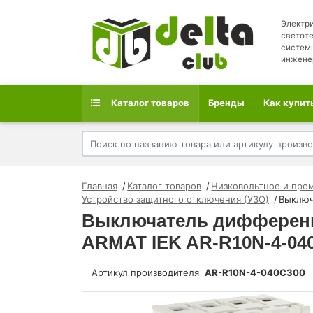
Электри
светоте
систем
инжене
Каталог товаров
Бренды
Как купит
Главная
Каталог товаров
Низковольтное и про
Устройство защитного отключения (УЗО)
Выключ
Выключатель дифференци
ARMAT IEK AR-R10N-4-04
Артикул производителя
AR-R10N-4-040C300