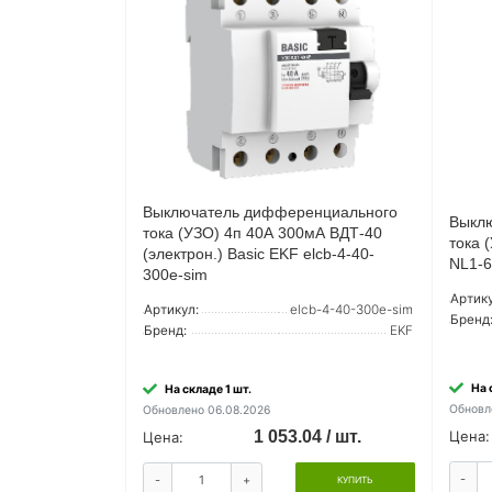
Выключатель дифференциального
Выкл
тока (УЗО) 4п 40А 300мА ВДТ-40
тока 
(электрон.) Basic EKF elcb-4-40-
NL1-6
300e-sim
Артику
Артикул:
elcb-4-40-300e-sim
Бренд
Бренд:
EKF
На 
На складе 1 шт.
Обновл
Обновлено 06.08.2026
1 053.04 / шт.
Цена:
Цена:
-
-
+
КУПИТЬ