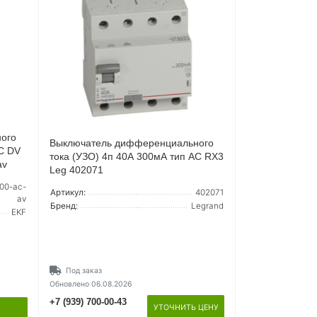
ого
Выключатель дифференциального
AC DV
тока (УЗО) 4п 40А 300мА тип AC RX3
av
Leg 402071
00-ac-
Артикул:
402071
av
Бренд:
Legrand
EKF
Под заказ
Обновлено 06.08.2026
+7 (939) 700-00-43
УТОЧНИТЬ ЦЕНУ
Ь