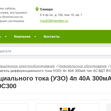
ка, кабель,
Самара
хника, инструмент,
5-я пр-ка , д. 139, пом. 15, оф. 1
ы безопасности,
rrss63@yandex.ru
рная сантехника.
ь
Компания
Контакты
мышленное электрооборудование
Низковольтное оборудование
атель дифференциального тока (УЗО) 4п 40А 300мА тип AC ВДТ R1
ального тока (УЗО) 4п 40А 300мА
0C300