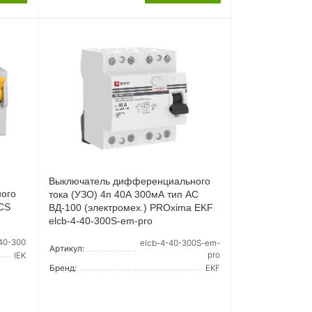
Выключатель дифференциального
ого
тока (УЗО) 4п 40А 300мА тип AC
ACS
ВД-100 (электромех.) PROxima EKF
elcb-4-40-300S-em-pro
40-300
elcb-4-40-300S-em-
Артикул:
pro
IEK
Бренд:
EKF