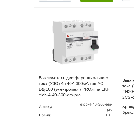
Выключатель дифференциального
Выкл
тока (УЗО) 4п 40А 300мА тип AC
тока 
ВД-100 (электромех.) PROxima EKF
FH204
elcb-4-40-300-em-pro
2CSF
elcb-4-40-300-em-
Артикул:
Артику
pro
Бренд
Бренд:
EKF