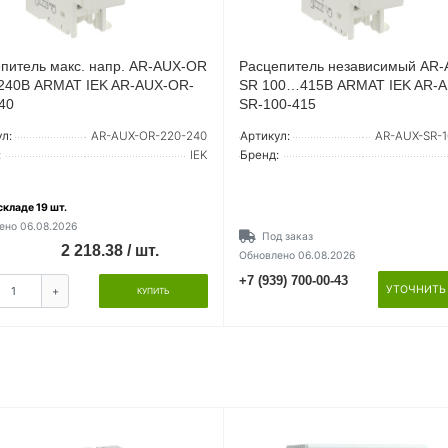
питель макс. напр. AR-AUX-OR
Расцепитель независимый AR-
.240В ARMAT IEK AR-AUX-OR-
SR 100…415В ARMAT IEK AR-A
40
SR-100-415
л:
AR-AUX-OR-220-240
Артикул:
AR-AUX-SR-1
:
IEK
Бренд:
складе 19 шт.
ено 06.08.2026
Под заказ
2 218.38 / шт.
Обновлено 06.08.2026
+7 (939) 700-00-43
УТОЧНИТЬ
+
КУПИТЬ