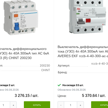
Выключатель дифференциальн
ючатель дифференциального
тока (УЗО) 4п 40А 300мА тип 
(УЗО) 4п 40А 300мА тип AC 6кА
AVERES EKF rccb-4-40-300-ac-
3 (R) CHINT 200230
rccb-4-40-3
Артикул:
л:
200230
:
CHINT
Бренд:
складе 2 шт.
На складе 33 шт.
ено 06.08.2026
Обновлено 06.08.2026
3 276.15 / шт.
5 370.64 / шт.
Цена:
+
-
+
КУПИТЬ
КУПИТ