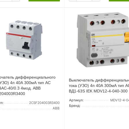
ючатель дифференциального
Выключатель дифференциальн
(УЗО) 4п 40А 300мА тип AC
тока (УЗО) 4п 40А 300мА тип 
AC-40/0.3 4мод. ABB
ВД1-63S IEK MDV12-4-040-300
204003R3400
Артикул:
MDV12-4-0
л:
2CSF204003R3400
Бренд:
:
ABB