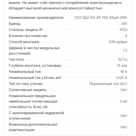
землю. Не имеет собственного потребления электроэнергии и
обладает высокой механической износостойкостью.
Наименование производителя:
УЗО ВД1-63 4Р 16А 30мА ИЭК
Бренд:
IEK
Степень защиты IP:
IP20
Количество полюсов:
4
Способ монтажа:
DIN-рейка
Ширина в числах модульных
72
расстояний:
Частота:
50 Гц
Глубина монтажа, установки:
74 мм
Номинальный ток:
16 А
Номинальный ток утечки, мА:
0.03 А
Тип по току утечки:
Переменный ток (AC)
Селективная защита:
Нет
Номинальная предельная
наибольшая отключающая
5 кА
способность (Icw), кА:
С кратковременной задержкой
Нет
отключения:
Возможна дополнительная
Нет
комплектация: