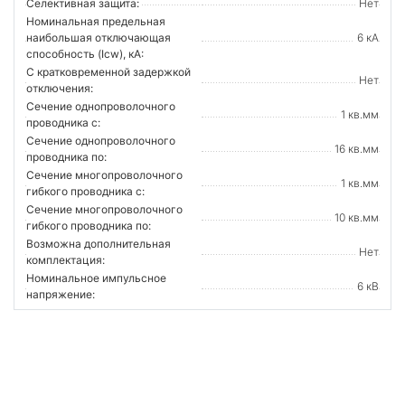
Селективная защита:
Нет
Номинальная предельная
наибольшая отключающая
6 кА
способность (Icw), кА:
С кратковременной задержкой
Нет
отключения:
Сечение однопроволочного
1 кв.мм
проводника с:
Сечение однопроволочного
16 кв.мм
проводника по:
Сечение многопроволочного
1 кв.мм
гибкого проводника с:
Сечение многопроволочного
10 кв.мм
гибкого проводника по:
Возможна дополнительная
Нет
комплектация:
Номинальное импульсное
6 кВ
напряжение: