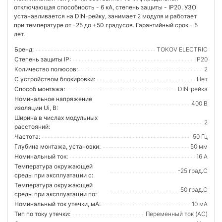
отключающая способность - 6 кА, степень защиты - IP20. УЗО
устанавливается на DIN-рейку, занимает 2 модуля и работает
при температуре от -25 до +50 градусов. Гарантийный срок - 5
лет.
Бренд:
TOKOV ELECTRIC
Степень защиты IP:
IP20
Количество полюсов:
2
С устройством блокировки:
Нет
Способ монтажа:
DIN-рейка
Номинальное напряжение
400 В
изоляции Ui, В:
Ширина в числах модульных
2
расстояний:
Частота:
50 Гц
Глубина монтажа, установки:
50 мм
Номинальный ток:
16 А
Температура окружающей
-25 град.C
среды при эксплуатации с:
Температура окружающей
50 град.C
cреды при эксплуатации по:
Номинальный ток утечки, мА:
10 мА
Тип по току утечки:
Переменный ток (AC)