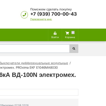
Поможем сделать покупку
+7 (939) 700-00-43
Перезвоните мне
0
Войти
Корзина
Выключатели дифференцальные модульные
ектромех. PROxima EKF E1046MA8030
6кА ВД-100N электромех.
Обновлено 07.08.2026