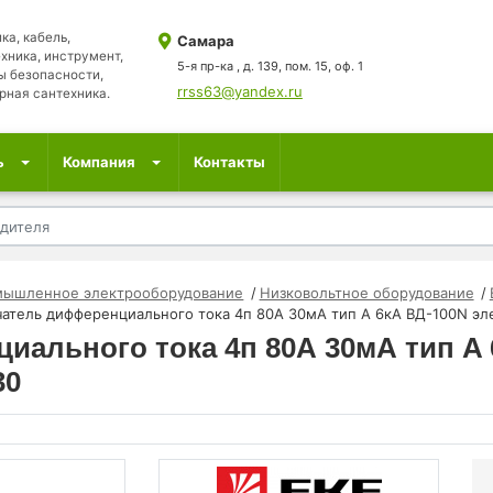
ка, кабель,
Самара
хника, инструмент,
5-я пр-ка , д. 139, пом. 15, оф. 1
ы безопасности,
rrss63@yandex.ru
рная сантехника.
ь
Компания
Контакты
мышленное электрооборудование
Низковольтное оборудование
атель дифференциального тока 4п 80А 30мА тип A 6кА ВД-100N эл
ального тока 4п 80А 30мА тип A 
30