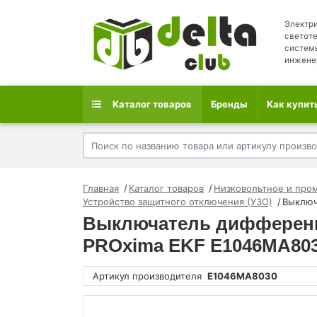
Электри
светоте
систем
инжене
Каталог товаров
Бренды
Как купит
Главная
Каталог товаров
Низковольтное и про
Устройство защитного отключения (УЗО)
Выключ
Выключатель дифференци
PROxima EKF E1046MA80
Артикул производителя
E1046MA8030