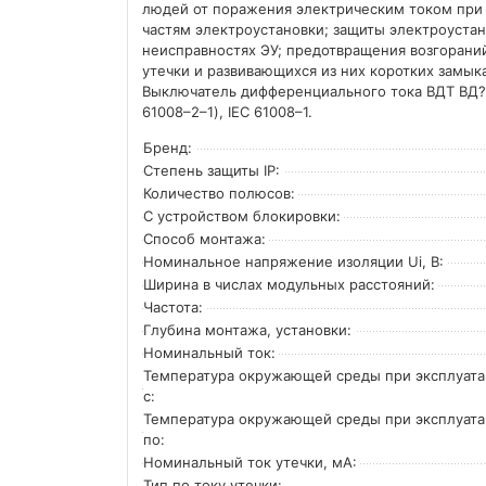
людей от поражения электрическим током при
частям электроустановки; защиты электроуста
неисправностях ЭУ; предотвращения возгорани
утечки и развивающихся из них коротких замык
Выключатель дифференциального тока ВДТ ВД?1
61008–2–1), IEC 61008–1.
Бренд:
Степень защиты IP:
Количество полюсов:
С устройством блокировки:
Способ монтажа:
Номинальное напряжение изоляции Ui, В:
Ширина в числах модульных расстояний:
Частота:
Глубина монтажа, установки:
Номинальный ток:
Температура окружающей среды при эксплуат
с:
Температура окружающей cреды при эксплуат
по:
Номинальный ток утечки, мА:
Тип по току утечки: