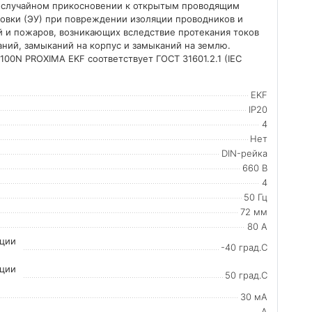
 случайном прикосновении к открытым проводящим
новки (ЭУ) при повреждении изоляции проводников и
й и пожаров, возникающих вследствие протекания токов
аний, замыканий на корпус и замыканий на землю.
00N PROXIMA EKF соответствует ГОСТ 31601.2.1 (IEC
EKF
IP20
4
Нет
DIN-рейка
660 В
4
50 Гц
72 мм
80 А
ации
-40 град.C
ации
50 град.C
30 мА
A