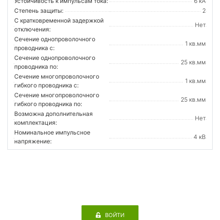
Устойчивость к импульсам тока:
6 кА
Степень защиты:
2
С кратковременной задержкой
Нет
отключения:
Сечение однопроволочного
1 кв.мм
проводника с:
Сечение однопроволочного
25 кв.мм
проводника по:
Сечение многопроволочного
1 кв.мм
гибкого проводника с:
Сечение многопроволочного
25 кв.мм
гибкого проводника по:
Возможна дополнительная
Нет
комплектация:
Номинальное импульсное
4 кВ
напряжение:
ВОЙТИ