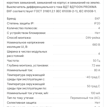
коротких замыканий, замыканий на корпус и замыканий на землю.
Выключатель дифференциального тока ВДТ ВД?100N PROXIMA
EKF соответствует ГОСТ 31601.2.1 (IEC 61008–2–1), IEC 61008–1.
Бренд:
EKF
Степень защиты IP:
IP20
Количество полюсов:
4
С устройством блокировки:
Нет
Способ монтажа:
DIN-рейка
Номинальное напряжение
660 В
изоляции Ui, В:
Ширина в числах модульных
4
расстояний:
Частота:
50 Гц
Глубина монтажа, установки:
72 мм
Номинальный ток:
80 А
Температура окружающей
-40 град.C
среды при эксплуатации с:
Температура окружающей
50 град.C
cреды при эксплуатации по:
Номинальный ток утечки, мА:
100 мА
Тип по току утечки:
Переменный ток (AC)
Селективная защита:
Нет