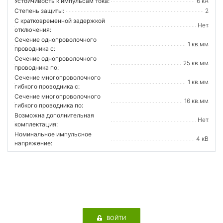
Устойчивость к импульсам тока:
6 кА
Степень защиты:
2
С кратковременной задержкой
Нет
отключения:
Сечение однопроволочного
1 кв.мм
проводника с:
Сечение однопроволочного
25 кв.мм
проводника по:
Сечение многопроволочного
1 кв.мм
гибкого проводника с:
Сечение многопроволочного
16 кв.мм
гибкого проводника по:
Возможна дополнительная
Нет
комплектация:
Номинальное импульсное
4 кВ
напряжение:
ВОЙТИ