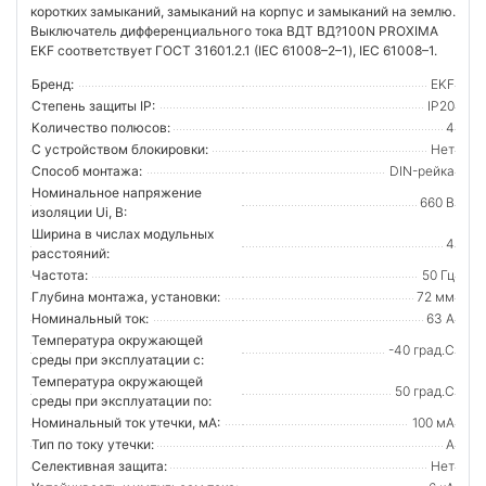
коротких замыканий, замыканий на корпус и замыканий на землю.
Выключатель дифференциального тока ВДТ ВД?100N PROXIMA
EKF соответствует ГОСТ 31601.2.1 (IEC 61008–2–1), IEC 61008–1.
Бренд:
EKF
Степень защиты IP:
IP20
Количество полюсов:
4
С устройством блокировки:
Нет
Способ монтажа:
DIN-рейка
Номинальное напряжение
660 В
изоляции Ui, В:
Ширина в числах модульных
4
расстояний:
Частота:
50 Гц
Глубина монтажа, установки:
72 мм
Номинальный ток:
63 А
Температура окружающей
-40 град.C
среды при эксплуатации с:
Температура окружающей
50 град.C
cреды при эксплуатации по:
Номинальный ток утечки, мА:
100 мА
Тип по току утечки:
A
Селективная защита:
Нет