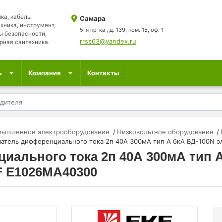
ка, кабель,
Самара
хника, инструмент,
5-я пр-ка , д. 139, пом. 15, оф. 1
ы безопасности,
rrss63@yandex.ru
рная сантехника.
ь
Компания
Контакты
мышленное электрооборудование
Низковольтное оборудование
атель дифференциального тока 2п 40А 300мА тип A 6кА ВД-100N 
ального тока 2п 40А 300мА тип A
F E1026MA40300