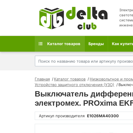
Электри
светоте
систем
инжене
Каталог товаров
Бренды
Как купит
Главная
Каталог товаров
Низковольтное и про
Устройство защитного отключения (УЗО)
Выключ
Выключатель дифференци
электромех. PROxima EK
Артикул производителя
E1026MA40300