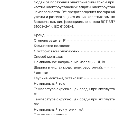
людей от поражения электрическим током при
частям электроустановки; защиты электроуста
неисправностях ЭУ; предотвращения возгорани
утечки и развивающихся из них коротких замык
Выключатель дифференциального тока ВДТ ВД?1
61008–2–1), IEC 61008–1.
Бренд:
Степень защиты IP:
Количество полюсов:
С устройством блокировки:
Способ монтажа:
Номинальное напряжение изоляции Ui, В:
Ширина в числах модульных расстояний:
Частота:
Глубина монтажа, установки:
Номинальный ток:
Температура окружающей среды при эксплуат
с:
Температура окружающей cреды при эксплуат
по:
Номинальный ток утечки, мА:
Тип по току утечки: