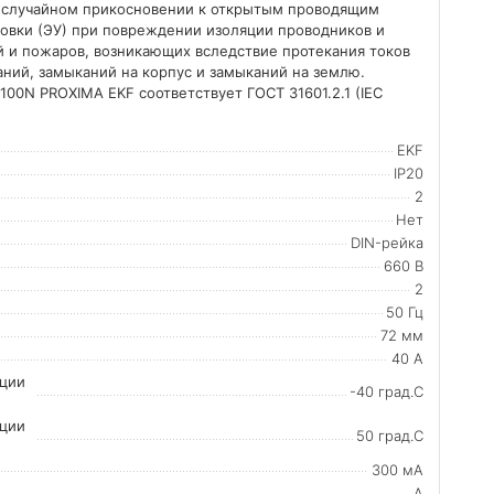
 случайном прикосновении к открытым проводящим
новки (ЭУ) при повреждении изоляции проводников и
й и пожаров, возникающих вследствие протекания токов
аний, замыканий на корпус и замыканий на землю.
00N PROXIMA EKF соответствует ГОСТ 31601.2.1 (IEC
EKF
IP20
2
Нет
DIN-рейка
660 В
2
50 Гц
72 мм
40 А
ации
-40 град.C
ации
50 град.C
300 мА
A