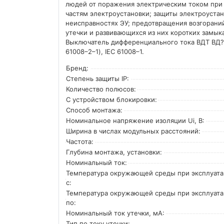
людей от поражения электрическим током при
частям электроустановки; защиты электроуста
неисправностях ЭУ; предотвращения возгорани
утечки и развивающихся из них коротких замык
Выключатель дифференциального тока ВДТ ВД?1
61008–2–1), IEC 61008–1.
Бренд:
Степень защиты IP:
Количество полюсов:
С устройством блокировки:
Способ монтажа:
Номинальное напряжение изоляции Ui, В:
Ширина в числах модульных расстояний:
Частота:
Глубина монтажа, установки:
Номинальный ток:
Температура окружающей среды при эксплуат
с:
Температура окружающей cреды при эксплуат
по:
Номинальный ток утечки, мА:
Тип по току утечки: