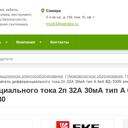
ка, кабель,
Самара
хника, инструмент,
5-я пр-ка , д. 139, пом. 15, оф. 1
ы безопасности,
rrss63@yandex.ru
рная сантехника.
ь
Компания
Контакты
мышленное электрооборудование
Низковольтное оборудование
атель дифференциального тока 2п 32А 30мА тип A 6кА ВД-100N эл
ального тока 2п 32А 30мА тип A 
30