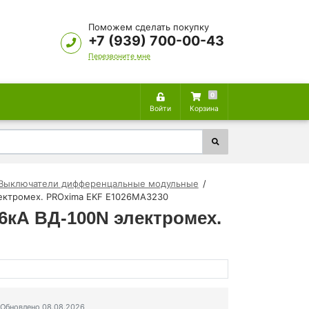
Поможем сделать покупку
+7 (939) 700-00-43
Перезвоните мне
0
Войти
Корзина
Выключатели дифференцальные модульные
ектромех. PROxima EKF E1026MA3230
6кА ВД-100N электромех.
Обновлено 08.08.2026