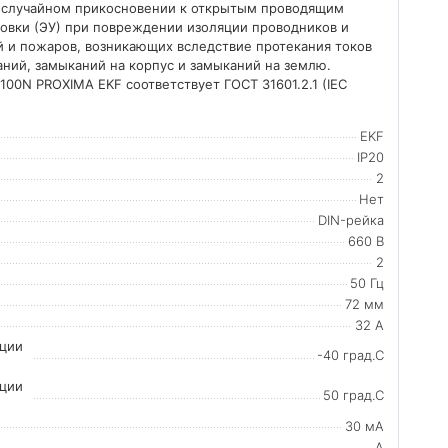
 случайном прикосновении к открытым проводящим
новки (ЭУ) при повреждении изоляции проводников и
й и пожаров, возникающих вследствие протекания токов
аний, замыканий на корпус и замыканий на землю.
00N PROXIMA EKF соответствует ГОСТ 31601.2.1 (IEC
EKF
IP20
2
Нет
DIN-рейка
660 В
2
50 Гц
72 мм
32 А
ации
-40 град.C
ации
50 град.C
30 мА
A