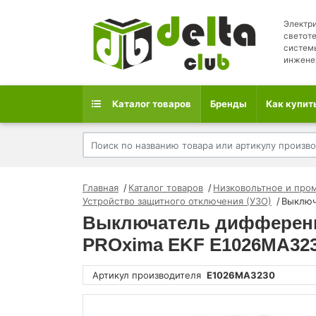
Электри
светоте
систем
инжене
Каталог товаров
Бренды
Как купит
Главная
Каталог товаров
Низковольтное и про
Устройство защитного отключения (УЗО)
Выключ
Выключатель дифференци
PROxima EKF E1026MA32
Артикул производителя
E1026MA3230