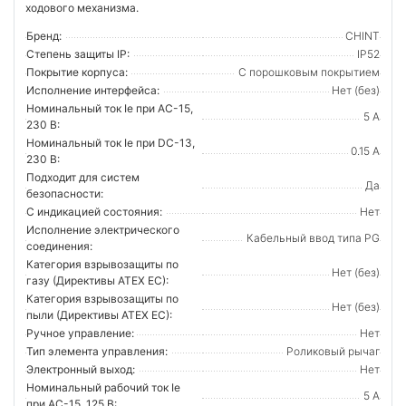
ходового механизма.
Бренд:
CHINT
Степень защиты IP:
IP52
Покрытие корпуса:
С порошковым покрытием
Исполнение интерфейса:
Нет (без)
Номинальный ток Ie при AC-15,
5 А
230 В:
Номинальный ток Ie при DC-13,
0.15 А
230 В:
Подходит для систем
Да
безопасности:
С индикацией состояния:
Нет
Исполнение электрического
Кабельный ввод типа PG
соединения:
Категория взрывозащиты по
Нет (без)
газу (Директивы ATEX ЕС):
Категория взрывозащиты по
Нет (без)
пыли (Директивы ATEX ЕС):
Ручное управление:
Нет
Тип элемента управления:
Роликовый рычаг
Электронный выход:
Нет
Номинальный рабочий ток Ie
5 А
при AC-15, 125 В: