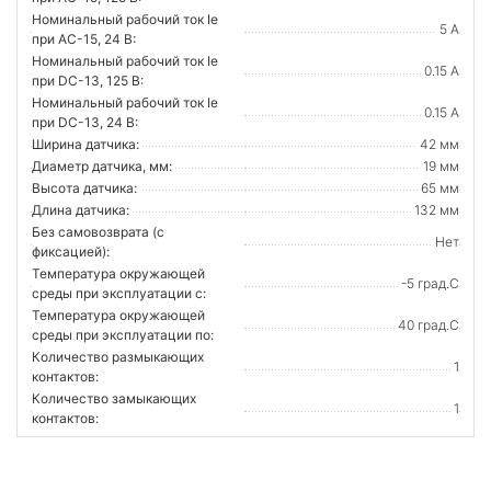
Номинальный рабочий ток Ie
5 А
при AC-15, 24 В:
Номинальный рабочий ток Ie
0.15 А
при DC-13, 125 В:
Номинальный рабочий ток Ie
0.15 А
при DC-13, 24 В:
Ширина датчика:
42 мм
Диаметр датчика, мм:
19 мм
Высота датчика:
65 мм
Длина датчика:
132 мм
Без самовозврата (с
Нет
фиксацией):
Температура окружающей
-5 град.C
среды при эксплуатации с:
Температура окружающей
40 град.C
cреды при эксплуатации по:
Количество размыкающих
1
контактов:
Количество замыкающих
1
контактов: