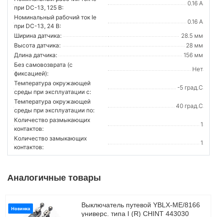
0.16 А
при DC-13, 125 В:
Номинальный рабочий ток Ie
0.16 А
при DC-13, 24 В:
Ширина датчика:
28.5 мм
Высота датчика:
28 мм
Длина датчика:
156 мм
Без самовозврата (с
Нет
фиксацией):
Температура окружающей
-5 град.C
среды при эксплуатации с:
Температура окружающей
40 град.C
cреды при эксплуатации по:
Количество размыкающих
1
контактов:
Количество замыкающих
1
контактов:
Аналогичные товары
Выключатель путевой YBLX-ME/8166
Новинка
универс. типа I (R) CHINT 443030