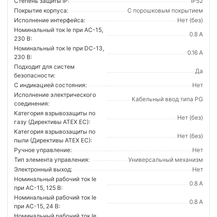
Степень защиты IP:
IP52
Покрытие корпуса:
С порошковым покрытием
Исполнение интерфейса:
Нет (без)
Номинальный ток Ie при AC-15,
0.8 А
230 В:
Номинальный ток Ie при DC-13,
0.16 А
230 В:
Подходит для систем
Да
безопасности:
С индикацией состояния:
Нет
Исполнение электрического
Кабельный ввод типа PG
соединения:
Категория взрывозащиты по
Нет (без)
газу (Директивы ATEX ЕС):
Категория взрывозащиты по
Нет (без)
пыли (Директивы ATEX ЕС):
Ручное управление:
Нет
Тип элемента управления:
Универсальный механизм
Электронный выход:
Нет
Номинальный рабочий ток Ie
0.8 А
при AC-15, 125 В:
Номинальный рабочий ток Ie
0.8 А
при AC-15, 24 В:
Номинальный рабочий ток Ie