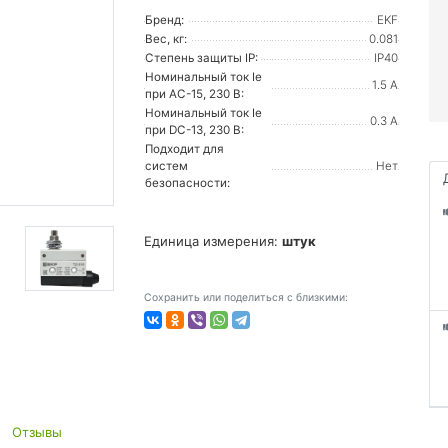
Бренд:
EKF
Вес, кг:
0.081
Степень защиты IP:
IP40
Номинальный ток Ie
1.5 А
при AC-15, 230 В:
Номинальный ток Ie
0.3 А
при DC-13, 230 В:
Подходит для
систем
Нет
безопасности:
Единица измерения:
штук
Сохранить или поделиться с близкими:
Отзывы