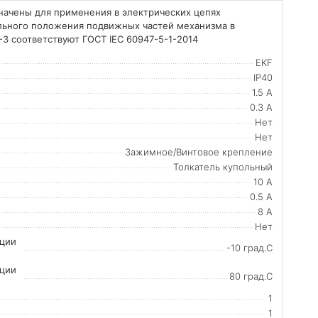
начены для применения в электрических цепях
ельного положения подвижных частей механизма в
3 соответствуют ГОСТ IEC 60947-5-1-2014
EKF
IP40
1.5 А
0.3 А
Нет
Нет
Зажимное/Винтовое крепление
Толкатель купольный
10 А
0.5 А
8 А
Нет
ации
-10 град.C
ации
80 град.C
1
1