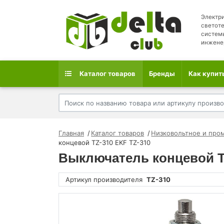
Электри
светоте
систем
инжене
Каталог товаров
Бренды
Как купит
Главная
Каталог товаров
Низковольтное и про
концевой TZ-310 EKF TZ-310
Выключатель концевой T
Артикул производителя
TZ-310