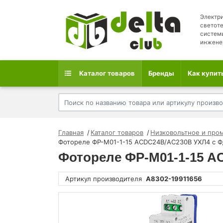
Электри
светоте
систем
инжене
Каталог товаров
Бренды
Как купит
Главная
Каталог товаров
Низковольтное и про
Фотореле ФР-М01-1-15 ACDC24В/AC230В УХЛ4 с Ф
Фотореле ФР-М01-1-15 A
Артикул производителя
A8302-19911656