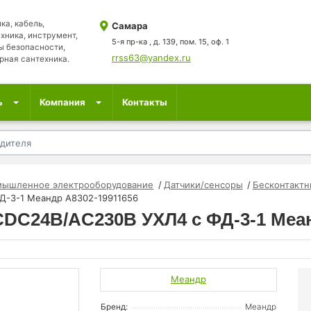
ка, кабель,
Самара
хника, инструмент,
5-я пр-ка , д. 139, пом. 15, оф. 1
ы безопасности,
rrss63@yandex.ru
рная сантехника.
ь
Компания
Контакты
мышленное электрооборудование
Датчики/сенсоры
Бесконтактн
Д-3-1 Меандр A8302-19911656
CDC24В/AC230В УХЛ4 с ФД-3-1 Меан
Меандр
Бренд:
Меандр