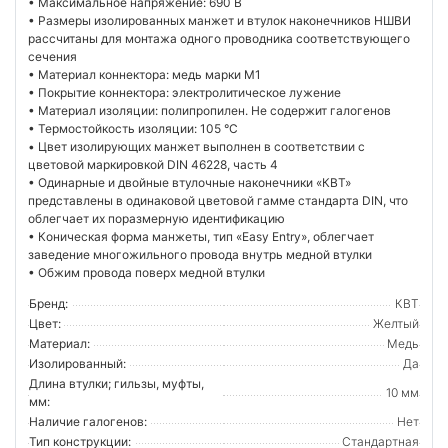
• Максимальное напряжение: 690 В
• Размеры изолированных манжет и втулок наконечников НШВИ
рассчитаны для монтажа одного проводника соответствующего
сечения
• Материал коннектора: медь марки М1
• Покрытие коннектора: электролитическое лужение
• Материал изоляции: полипропилен. Не содержит галогенов
• Термостойкость изоляции: 105 °C
• Цвет изолирующих манжет выполнен в соответствии с
цветовой маркировкой DIN 46228, часть 4
• Одинарные и двойные втулочные наконечники «КВТ»
представлены в одинаковой цветовой гамме стандарта DIN, что
облегчает их поразмерную идентификацию
• Коническая форма манжеты, тип «Easy Entry», облегчает
заведение многожильного провода внутрь медной втулки
• Обжим провода поверх медной втулки
Бренд:
КВТ
Цвет:
Желтый
Материал:
Медь
Изолированный:
Да
Длина втулки; гильзы, муфты,
10 мм
мм:
Наличие галогенов:
Нет
Тип конструкции:
Стандартная