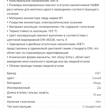
• Максимальное напряжение: 690 В
• Размеры изолированных манжет и втулок наконечников НШВИ
рассчитаны для монтажа одного проводника соответствующего
сечения
• Материал коннектора: медь марки М1
• Покрытие коннектора: электролитическое лужение
• Материал изоляции: полипропилен. Не содержит галогенов
• Термостойкость изоляции: 105 °C
• Цвет изолирующих манжет выполнен в соответствии с
цветовой маркировкой DIN 46228, часть 4
• Одинарные и двойные втулочные наконечники «КВТ»
представлены в одинаковой цветовой гамме стандарта DIN, что
облегчает их поразмерную идентификацию
• Коническая форма манжеты, тип «Easy Entry», облегчает
заведение многожильного провода внутрь медной втулки
• Обжим провода поверх медной втулки
Бренд:
КВТ
Цвет:
Синий
Материал:
Медь
Изолированный:
Да
Длина втулки; гильзы, муфты,
10 мм
мм:
Наличие галогенов:
Нет
Тип конструкции:
Стандартная