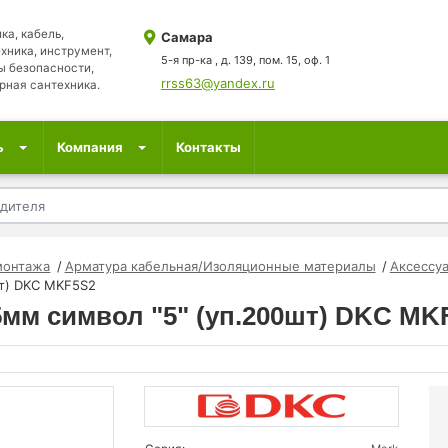
ка, кабель,
Самара
хника, инструмент,
5-я пр-ка , д. 139, пом. 15, оф. 1
ы безопасности,
rrss63@yandex.ru
рная сантехника.
ь
Компания
Контакты
монтажа
Арматура кабельная/Изоляционные материалы
Аксессу
шт) DKC MKF5S2
.5мм символ "5" (уп.200шт) DKC MK