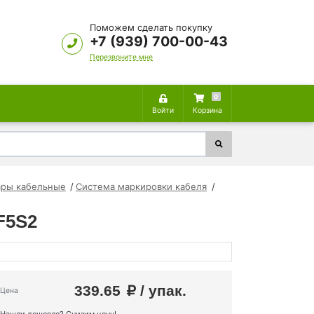
Поможем сделать покупку
+7 (939) 700-00-43
Перезвоните мне
0
Войти
Корзина
ары кабельные
Система маркировки кабеля
F5S2
339.65
/ упак.
Цена
Нашли дешевле? Снизим цену!