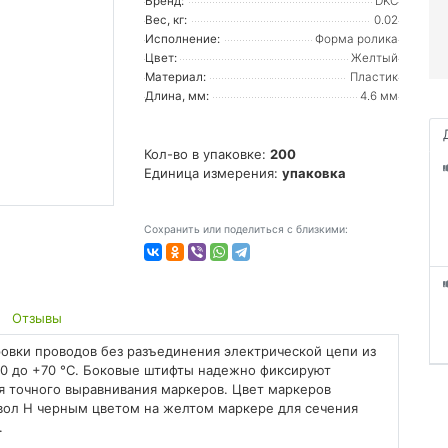
Бренд:
DKC
Вес, кг:
0.02
Исполнение:
Форма ролика
Цвет:
Желтый
Материал:
Пластик
Длина, мм:
4.6 мм
Кол-во в упаковке:
200
Единица измерения:
упаковка
Сохранить или поделиться с близкими:
Отзывы
овки проводов без разъединения электрической цепи из
30 до +70 °C. Боковые штифты надежно фиксируют
я точного выравнивания маркеров. Цвет маркеров
вол H черным цветом на желтом маркере для сечения
.