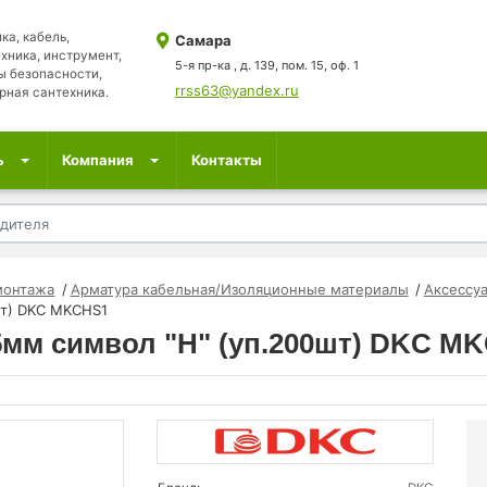
ка, кабель,
Самара
хника, инструмент,
5-я пр-ка , д. 139, пом. 15, оф. 1
ы безопасности,
rrss63@yandex.ru
рная сантехника.
ь
Компания
Контакты
монтажа
Арматура кабельная/Изоляционные материалы
Аксессу
шт) DKC MKCHS1
.5мм символ "H" (уп.200шт) DKC M