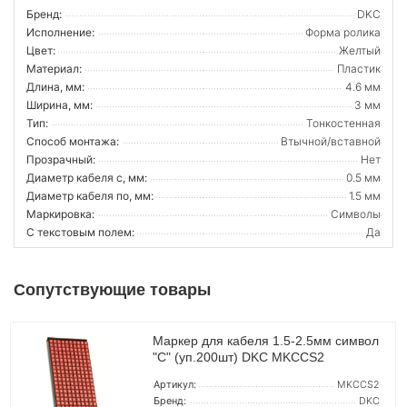
Бренд:
DKC
Исполнение:
Форма ролика
Цвет:
Желтый
Материал:
Пластик
Длина, мм:
4.6 мм
Ширина, мм:
3 мм
Тип:
Тонкостенная
Способ монтажа:
Втычной/вставной
Прозрачный:
Нет
Диаметр кабеля с, мм:
0.5 мм
Диаметр кабеля по, мм:
1.5 мм
Маркировка:
Символы
С текстовым полем:
Да
Сопутствующие товары
Маркер для кабеля 1.5-2.5мм символ
"C" (уп.200шт) DKC MKCCS2
Артикул:
MKCCS2
Бренд:
DKC