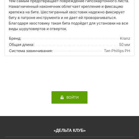
тем самым предотвращает повреждение гипсокартонного листа.
Намагниченный наконечник облегчает крепление и фиксацию
крепежа на бите. Шестигранный хвостовик надежно фиксирует
биту в патроне инструмента и не дает ей проворачиваться.
Благодаря хвостовику такая бита подойдет для установки на все
виды шуруповертов и отверток.
Бренд:
Kranz
Общая длина:
50 мм
Система завинчивания:
Тип Phillips PH
ВОЙТИ
«ДЕЛЬТА КЛУБ»