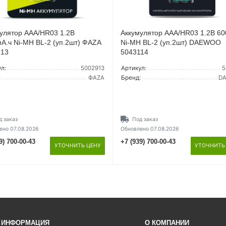
улятор AAA/HR03 1.2В
Аккумулятор AAA/HR03 1.2В 60
А.ч Ni-MH BL-2 (уп.2шт) ФАZА
Ni-MH BL-2 (уп.2шт) DAEWOO
913
5043114
л:
5002913
Артикул:
5
:
ФАZА
Бренд:
D
д заказ
Под заказ
ено 07.08.2026
Обновлено 07.08.2026
9) 700-00-43
+7 (939) 700-00-43
УТОЧНИТЬ ЦЕНУ
УТОЧНИТЬ
ИНФОРМАЦИЯ
О КОМПАНИИ