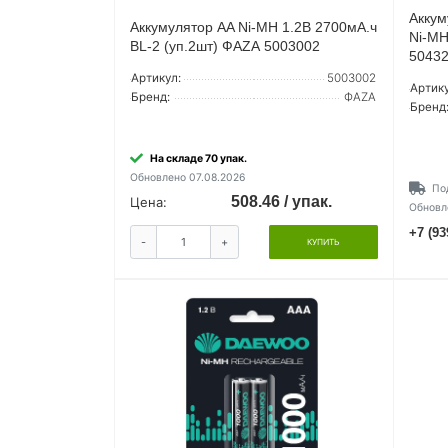
Аккум
Аккумулятор AA Ni-MH 1.2В 2700мА.ч
Ni-MH
BL-2 (уп.2шт) ФАZА 5003002
5043
Артикул:
5003002
Артику
Бренд:
ФАZА
Бренд
На складе 70 упак.
Обновлено 07.08.2026
По
508.46 / упак.
Цена:
Обновл
+7 (93
-
+
КУПИТЬ