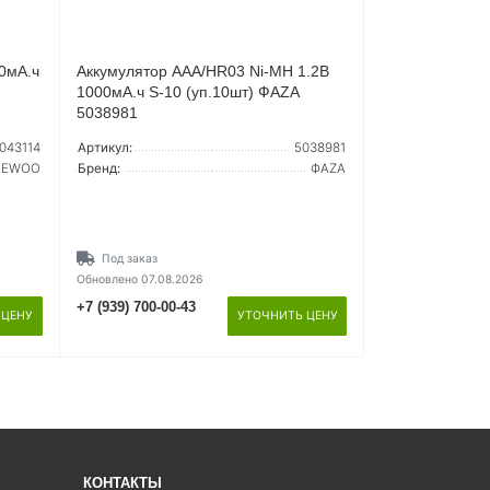
0мА.ч
Аккумулятор AAA/HR03 Ni-MH 1.2В
1000мА.ч S-10 (уп.10шт) ФАZА
5038981
043114
Артикул:
5038981
AEWOO
Бренд:
ФАZА
Под заказ
Обновлено 07.08.2026
+7 (939) 700-00-43
 ЦЕНУ
УТОЧНИТЬ ЦЕНУ
КОНТАКТЫ