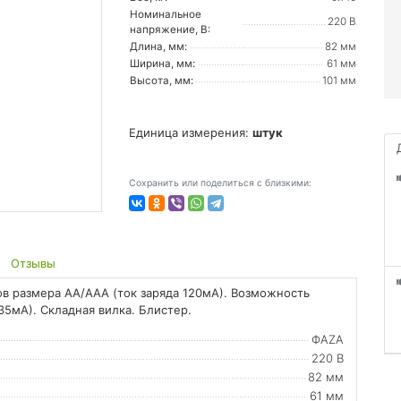
Номинальное
220 В
напряжение, В:
Длина, мм:
82 мм
Ширина, мм:
61 мм
Высота, мм:
101 мм
Единица измерения:
штук
Сохранить или поделиться с близкими:
Отзывы
ов размера АА/ААА (ток заряда 120мА). Возможность
 35мА). Складная вилка. Блистер.
ФАZА
220 В
82 мм
61 мм