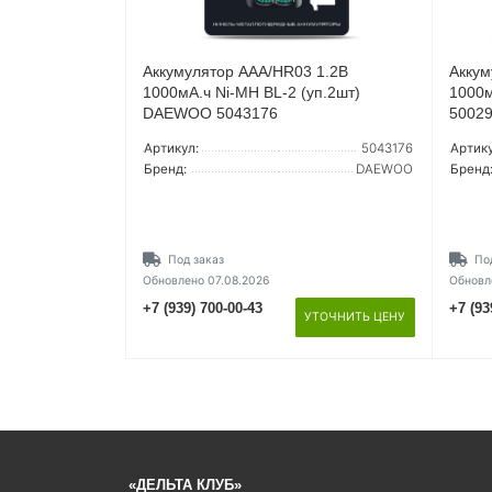
Аккумулятор AAA/HR03 1.2В
Аккум
1000мА.ч Ni-MH BL-2 (уп.2шт)
1000м
DAEWOO 5043176
5002
Артикул:
5043176
Артику
Бренд:
DAEWOO
Бренд
Под заказ
По
Обновлено 07.08.2026
Обновл
+7 (939) 700-00-43
+7 (93
УТОЧНИТЬ ЦЕНУ
«ДЕЛЬТА КЛУБ»