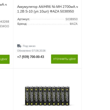
мА.ч
Аккумулятор AA/HR6 Ni-MH 2700мА.ч
1.2В S-10 (уп.10шт) ФАZА 5038950
Артикул:
5038950
043268
Бренд:
ФАZА
AEWOO
Под заказ
Обновлено 07.08.2026
+7 (939) 700-00-43
УТОЧНИТЬ ЦЕНУ
 ЦЕНУ