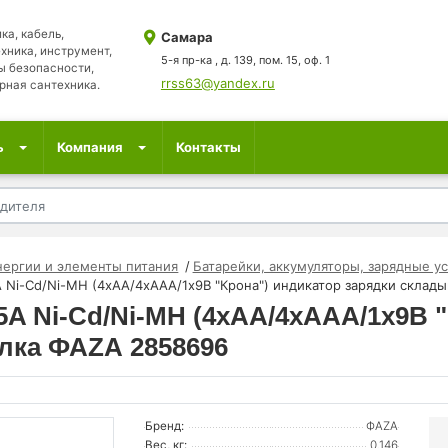
ка, кабель,
Самара
хника, инструмент,
5-я пр-ка , д. 139, пом. 15, оф. 1
ы безопасности,
rrss63@yandex.ru
рная сантехника.
ь
Компания
Контакты
нергии и элементы питания
Батарейки, аккумуляторы, зарядные у
A Ni-Cd/Ni-MH (4хAA/4хAAA/1х9В "Крона") индикатор зарядки скла
5A Ni-Cd/Ni-MH (4хAA/4хAAA/1х9В 
лка ФАZА 2858696
Бренд:
ФАZА
Вес, кг:
0.146