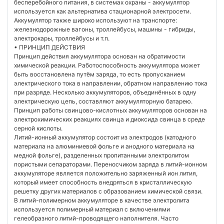
бесперебойного питания, в системах охраны - аккумулятор
используется как альтернатива стационарной электросети.
Аккумулятор также широко используют на транспорте:
железнодорожные вагоны, троллейбусы, машины - гибриды,
электрокары, троллейбусы и т.п.
• ПРИНЦИП ДЕЙСТВИЯ
Принцип действия аккумулятора основан на обратимости
химической реакции. Работоспособность аккумулятора может
быть восстановлена путём заряда, то есть пропусканием
электрического тока в направлении, обратном направлению тока
при разряде. Несколько аккумуляторов, объединённых в одну
электрическую цепь, составляют аккумуляторную батарею.
Принцип работы свинцово-кислотных аккумуляторов основан на
электрохимических реакциях свинца и диоксида свинца в среде
серной кислоты.
Литий-ионный аккумулятор состоит из электродов (катодного
материала на алюминиевой фольге и анодного материала на
медной фольге), разделенных пропитанными электролитом
пористыми сепараторами. Переносчиком заряда в литий-ионном
аккумуляторе является положительно заряженный ион лития,
который имеет способность внедряться в кристаллическую
решетку других материалов с образованием химической связи.
В литий-полимерном аккумуляторе в качестве электролита
используется полимерный материал с включениями
гелеобразного литий-проводящего наполнителя. Часто