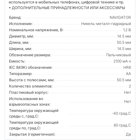
используется в мобильных телефонах, цифровой технике и пр.
• ДОПОЛНИТЕЛЬНЫЕ ПРИНАДЛЕЖНОСТИ ИЛИ АКСЕССУАРЫ
Бренд:
NAVIGATOR
Исполнение:
Никель-металл-гидридный
Номинальное напряжение, В:
1.2 В
Диаметр, мм:
14.5 мм
Длина, мм:
50.5 мм
Ширина, мм:
14.5 мм
Обозначение размера:
Пальчиковый
Емкость:
2100 мА.ч
IEC (МЭК) обозначение:
HR6
Типоразмер:
AA
Высота с полюсами, мм:
50.5 мм
Количество элементов:
2
Пластиковый корпус:
Нет
Использование во
Нет
взрывоопасных зонах:
Температура окружающей
-40 град.C
среды с, град.C:
Температура окружающей
60 град.C
среды по, град.C:
Закрытая (герметичная):
Да