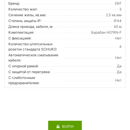
Бренд:
EKF
Количество жил:
3
Сечение жилы, кв.мм:
2.5 кв.мм
Степень защиты IP:
IP44
Длина провода, кабеля, м:
40 м
Комплектация:
Барабан H07RN-F
С фиксацией:
Нет
Количество штепсельных
4
розеток стандарта SCHUKO:
Автоматическое сматывание
Нет
кабеля:
С опорной рамой:
Да
С защитой от перегрева:
Да
С слаботочным
Нет
предохранителем:
ВОЙТИ