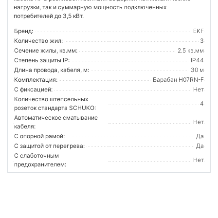
нагрузки, так и суммарную мощность подключенных
потребителей до 3,5 кВт.
Бренд:
EKF
Количество жил:
3
Сечение жилы, кв.мм:
2.5 кв.мм
Степень защиты IP:
IP44
Длина провода, кабеля, м:
30 м
Комплектация:
Барабан H07RN-F
С фиксацией:
Нет
Количество штепсельных
4
розеток стандарта SCHUKO:
Автоматическое сматывание
Нет
кабеля:
С опорной рамой:
Да
С защитой от перегрева:
Да
С слаботочным
Нет
предохранителем: