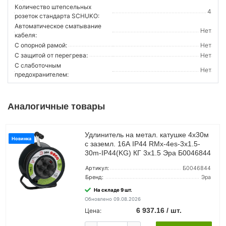
Количество штепсельных
4
розеток стандарта SCHUKO:
Автоматическое сматывание
Нет
кабеля:
С опорной рамой:
Нет
С защитой от перегрева:
Нет
С слаботочным
Нет
предохранителем:
Аналогичные товары
Удлинитель на метал. катушке 4х30м
Новинка
с заземл. 16А IP44 RMx-4es-3х1.5-
30m-IP44(KG) КГ 3х1.5 Эра Б0046844
Артикул:
Б0046844
Бренд:
Эра
На складе 9 шт.
Обновлено 09.08.2026
6 937.16 / шт.
Цена: