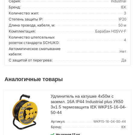
Серия:
Industrial
Бренд:
IEK
Количество жил:
3
Степень защиты IP:
IP20
Длина провода, кабеля, м:
50 м
Комплектация:
Барабан H05VV-F
Количество штепсельных
4
розеток стандарта SCHUKO:
Автоматическое сматывание
Нет
кабеля:
С защитой от перегрева:
Да
Аналогичные товары
Удлинитель на катушке 4х50м с
заземл. 16А IP44 Industrial plus УК50
3х1.5 термозащита IEK WKP15-16-04-
50-44
Артикул:
WKP15-16-04-50-44
Бренд:
IEK
На складе 17 шт.