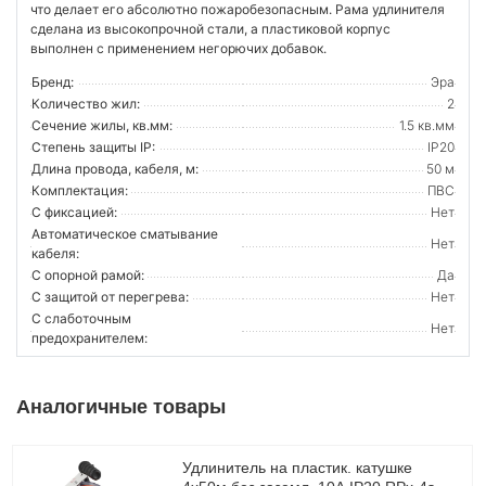
что делает его абсолютно пожаробезопасным. Рама удлинителя
сделана из высокопрочной стали, а пластиковой корпус
выполнен с применением негорючих добавок.
Бренд:
Эра
Количество жил:
2
Сечение жилы, кв.мм:
1.5 кв.мм
Степень защиты IP:
IP20
Длина провода, кабеля, м:
50 м
Комплектация:
ПВС
С фиксацией:
Нет
Автоматическое сматывание
Нет
кабеля:
С опорной рамой:
Да
С защитой от перегрева:
Нет
С слаботочным
Нет
предохранителем:
Аналогичные товары
Удлинитель на пластик. катушке