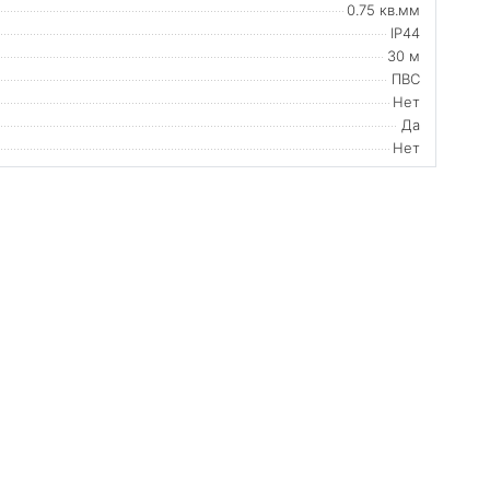
0.75 кв.мм
IP44
30 м
ПВС
Нет
Да
Нет