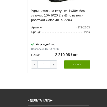
Удлинитель на катушке 1х30м без
заземл. 10А IP20 2.2кВт с выносн.
розеткой Союз 481S-2203
Артикул:
481S-2203
Бренд:
Союз
На складе 7 шт.
Обновлено 07.08.2026
2 210.98 / шт.
Цена:
-
+
КУПИТЬ
«ДЕЛЬТА КЛУБ»