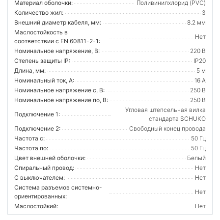
Материал оболочки:
Поливинилхлорид (PVC)
Количество жил:
3
Внешний диаметр кабеля, мм:
8.2 мм
Маслостойкость в
Нет
соответствии с EN 60811-2-1:
Номинальное напряжение, В:
220 В
Степень защиты IP:
IP20
Длина, мм:
5 м
Номинальный ток, А:
16 А
Номинальное напряжение с, В:
250 В
Номинальное напряжение по, В:
250 В
Угловая штепсельная вилка
Подключение 1:
стандарта SCHUKO
Подключение 2:
Свободный конец провода
Частота с:
50 Гц
Частота по:
50 Гц
Цвет внешней оболочки:
Белый
Спиральный провод:
Нет
С выключателем:
Нет
Система разъемов системно-
Нет
ориентированных:
Маслостойкий:
Нет